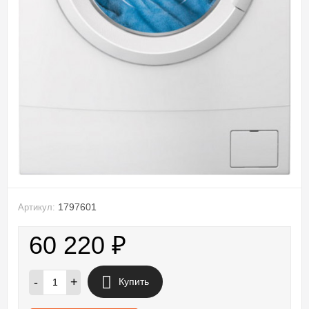
1797601
Артикул:
60 220
₽
-
+
Купить