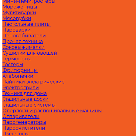
Мини-печи, ростеры
Мороженицы
Мультиварки
Мясорубки
Настольные плиты
Пароварки
Пеновзбиватели
Прочая техника
Соковыжималки
Сушилки для овощей
Термопоты
Тостеры
Фритюрницы
Хлебопечки
Чайники электрические
Электрогрили
Техника для дома
Гладильные доски
Гладильные системы
Оверлоки и распошивальные машины
Отпариватели
Парогенераторы
Пароочистители
Пылесосы