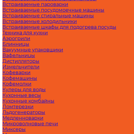
Встраиваемые пароварки
Встраиваемые посудомоечные машины
Встраиваемые стиральные машины
Встраиваемые холодильники
Встраиваемые шкафы для подогрева посуды
Техника для кухни
Аэрогрили
Блинницы
Вакуумные упаковщики
Вафельницы
Дистилляторы
Измельчители
Кофеварки
Кофемашины
Кофемолки
Кулеры для воды
Кухонные весы
Кухонные комбайны
Ломтерезки
Льдогенераторы
Медленноварки
Микроволновые печи
Миксеры