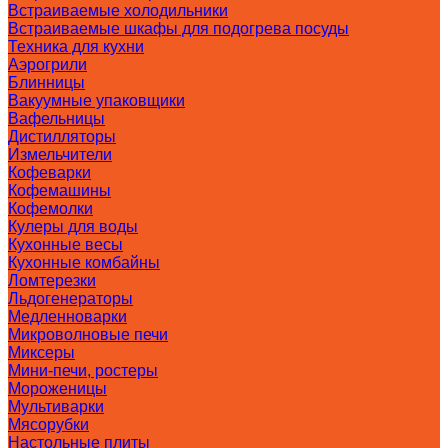
Встраиваемые холодильники
Встраиваемые шкафы для подогрева посуды
Техника для кухни
Аэрогрили
Блинницы
Вакуумные упаковщики
Вафельницы
Дистилляторы
Измельчители
Кофеварки
Кофемашины
Кофемолки
Кулеры для воды
Кухонные весы
Кухонные комбайны
Ломтерезки
Льдогенераторы
Медленноварки
Микроволновые печи
Миксеры
Мини-печи, ростеры
Мороженицы
Мультиварки
Мясорубки
Настольные плиты