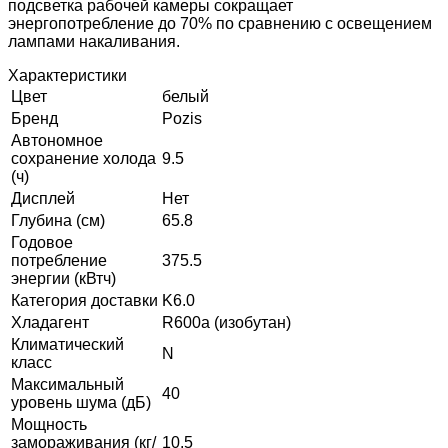
подсветка рабочей камеры сокращает
энергопотребление до 70% по сравнению с освещением
лампами накаливания.
Характеристики
Цвет
белый
Бренд
Pozis
Автономное
сохранение холода
9.5
(ч)
Дисплей
Нет
Глубина (см)
65.8
Годовое
потребление
375.5
энергии (кВтч)
Категория доставки
K6.0
Хладагент
R600a (изобутан)
Климатический
N
класс
Максимальный
40
уровень шума (дБ)
Мощность
замораживания (кг/
10.5