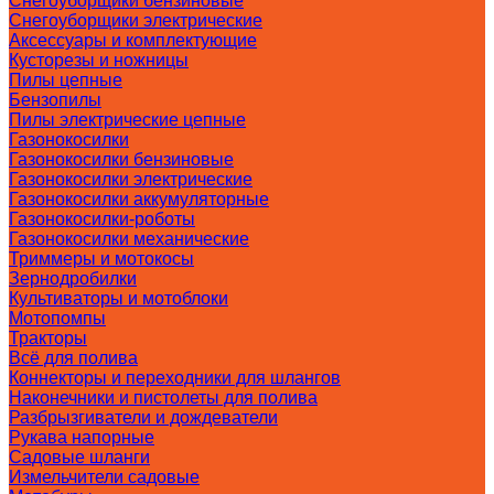
Снегоуборщики бензиновые
Снегоуборщики электрические
Аксессуары и комплектующие
Кусторезы и ножницы
Пилы цепные
Бензопилы
Пилы электрические цепные
Газонокосилки
Газонокосилки бензиновые
Газонокосилки электрические
Газонокосилки аккумуляторные
Газонокосилки-роботы
Газонокосилки механические
Триммеры и мотокосы
Зернодробилки
Культиваторы и мотоблоки
Мотопомпы
Тракторы
Всё для полива
Коннекторы и переходники для шлангов
Наконечники и пистолеты для полива
Разбрызгиватели и дождеватели
Рукава напорные
Садовые шланги
Измельчители садовые