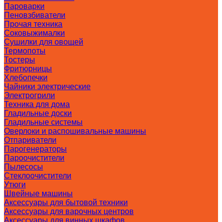
Пароварки
Пеновзбиватели
Прочая техника
Соковыжималки
Сушилки для овощей
Термопоты
Тостеры
Фритюрницы
Хлебопечки
Чайники электрические
Электрогрили
Техника для дома
Гладильные доски
Гладильные системы
Оверлоки и распошивальные машины
Отпариватели
Парогенераторы
Пароочистители
Пылесосы
Стеклоочистители
Утюги
Швейные машины
Аксессуары для бытовой техники
Аксессуары для варочных центров
Аксессуары для винных шкафов