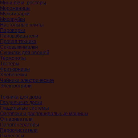
Мини-печи, ростеры
Мороженицы
Мультиварки
Мясорубки
Настольные плиты
Пароварки
Пеновзбиватели
Прочая техника
Соковыжималки
Сушилки для овощей
Термопоты
Тостеры
Фритюрницы
Хлебопечки
Чайники электрические
Электрогрили
Техника для дома
Гладильные доски
Гладильные системы
Оверлоки и распошивальные машины
Отпариватели
Парогенераторы
Пароочистители
Пылесосы