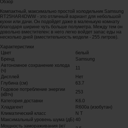
Обзор
Компактный, максимально простой холодильник Samsung
RT25HAR4DWW - это отличный вариант для небольшой
кухни или дачи. Он подойдет даже в маленькую комнату
благодаря ширине чуть больше полуметра. Между тем он
довольно вместителен: в него легко войдет запас еды на
несколько дней (вместительность модели - 255 литров).
Характеристики
Цвет
белый
Бренд
Samsung
Автономное сохранение холода
11
(ч)
Дисплей
Нет
Глубина (см)
63.7
Годовое потребление энергии
253
(кВтч)
Категория доставки
K6.0
Хладагент
R600a (изобутан)
Климатический класс
N T
Максимальный уровень шума (дБ)
40
Мощность замораживания (кг/