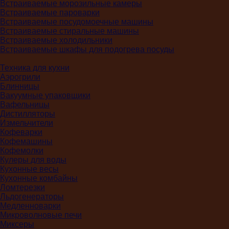
Встраиваемые морозильные камеры
Встраиваемые пароварки
Встраиваемые посудомоечные машины
Встраиваемые стиральные машины
Встраиваемые холодильники
Встраиваемые шкафы для подогрева посуды
Техника для кухни
Аэрогрили
Блинницы
Вакуумные упаковщики
Вафельницы
Дистилляторы
Измельчители
Кофеварки
Кофемашины
Кофемолки
Кулеры для воды
Кухонные весы
Кухонные комбайны
Ломтерезки
Льдогенераторы
Медленноварки
Микроволновые печи
Миксеры