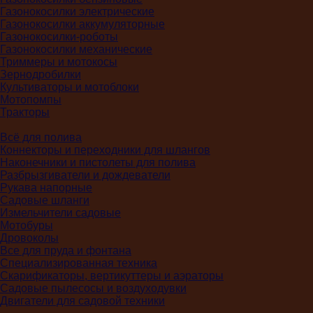
Газонокосилки электрические
Газонокосилки аккумуляторные
Газонокосилки-роботы
Газонокосилки механические
Триммеры и мотокосы
Зернодробилки
Культиваторы и мотоблоки
Мотопомпы
Тракторы
Всё для полива
Коннекторы и переходники для шлангов
Наконечники и пистолеты для полива
Разбрызгиватели и дождеватели
Рукава напорные
Садовые шланги
Измельчители садовые
Мотобуры
Дровоколы
Все для пруда и фонтана
Специализированная техника
Скарификаторы, вертикуттеры и аэраторы
Садовые пылесосы и воздуходувки
Двигатели для садовой техники