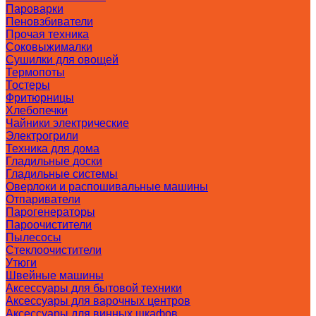
Пароварки
Пеновзбиватели
Прочая техника
Соковыжималки
Сушилки для овощей
Термопоты
Тостеры
Фритюрницы
Хлебопечки
Чайники электрические
Электрогрили
Техника для дома
Гладильные доски
Гладильные системы
Оверлоки и распошивальные машины
Отпариватели
Парогенераторы
Пароочистители
Пылесосы
Стеклоочистители
Утюги
Швейные машины
Аксессуары для бытовой техники
Аксессуары для варочных центров
Аксессуары для винных шкафов