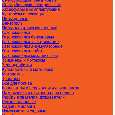
Снегоуборщики бензиновые
Снегоуборщики электрические
Аксессуары и комплектующие
Кусторезы и ножницы
Пилы цепные
Бензопилы
Пилы электрические цепные
Газонокосилки
Газонокосилки бензиновые
Газонокосилки электрические
Газонокосилки аккумуляторные
Газонокосилки-роботы
Газонокосилки механические
Триммеры и мотокосы
Зернодробилки
Культиваторы и мотоблоки
Мотопомпы
Тракторы
Всё для полива
Коннекторы и переходники для шлангов
Наконечники и пистолеты для полива
Разбрызгиватели и дождеватели
Рукава напорные
Садовые шланги
Измельчители садовые