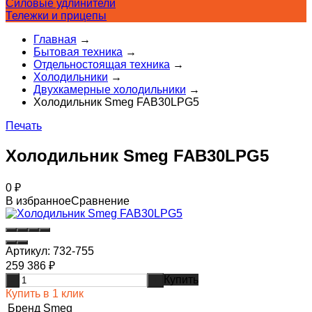
Силовые удлинители
Тележки и прицепы
Главная
→
Бытовая техника
→
Отдельностоящая техника
→
Холодильники
→
Двухкамерные холодильники
→
Холодильник Smeg FAB30LPG5
Печать
Холодильник Smeg FAB30LPG5
0
₽
В избранное
Сравнение
Артикул:
732-755
259 386
₽
Купить
-
+
Купить в 1 клик
Бренд
Smeg