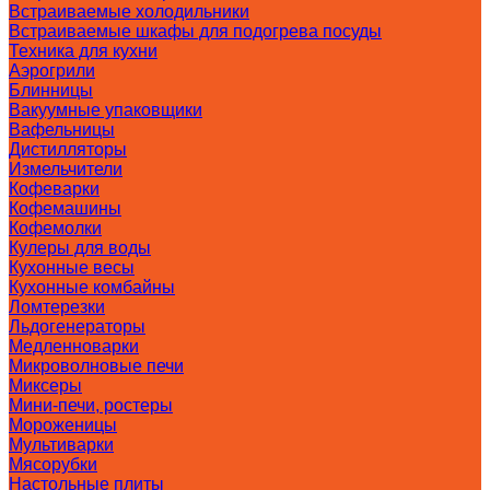
Встраиваемые холодильники
Встраиваемые шкафы для подогрева посуды
Техника для кухни
Аэрогрили
Блинницы
Вакуумные упаковщики
Вафельницы
Дистилляторы
Измельчители
Кофеварки
Кофемашины
Кофемолки
Кулеры для воды
Кухонные весы
Кухонные комбайны
Ломтерезки
Льдогенераторы
Медленноварки
Микроволновые печи
Миксеры
Мини-печи, ростеры
Мороженицы
Мультиварки
Мясорубки
Настольные плиты