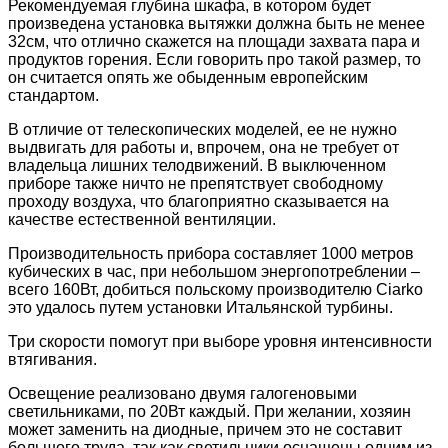
Рекомендуемая глубина шкафа, в котором будет
произведена установка вытяжки должна быть не менее
32см, что отлично скажется на площади захвата пара и
продуктов горения. Если говорить про такой размер, то
он считается опять же обыденным европейским
стандартом.
В отличие от телескопических моделей, ее не нужно
выдвигать для работы и, впрочем, она не требует от
владельца лишних телодвижений. В выключенном
приборе также ничто не препятствует свободному
проходу воздуха, что благоприятно сказывается на
качестве естественной вентиляции.
Производительность прибора составляет 1000 метров
кубических в час, при небольшом энергопотреблении –
всего 160Вт, добиться польскому производителю Ciarko
это удалось путем установки Итальянской турбины.
Три скорости помогут при выборе уровня интенсивности
втягивания.
Освещение реализовано двумя галогеновыми
светильниками, по 20Вт каждый. При желании, хозяин
может заменить на диодные, причем это не составит
большого труда, так как светильники оснащены одним из