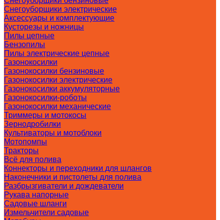
Снегоуборщики бензиновые
Снегоуборщики электрические
Аксессуары и комплектующие
Кусторезы и ножницы
Пилы цепные
Бензопилы
Пилы электрические цепные
Газонокосилки
Газонокосилки бензиновые
Газонокосилки электрические
Газонокосилки аккумуляторные
Газонокосилки-роботы
Газонокосилки механические
Триммеры и мотокосы
Зернодробилки
Культиваторы и мотоблоки
Мотопомпы
Тракторы
Всё для полива
Коннекторы и переходники для шлангов
Наконечники и пистолеты для полива
Разбрызгиватели и дождеватели
Рукава напорные
Садовые шланги
Измельчители садовые