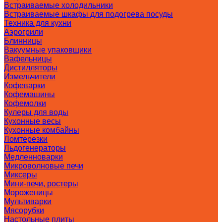
Встраиваемые холодильники
Встраиваемые шкафы для подогрева посуды
Техника для кухни
Аэрогрили
Блинницы
Вакуумные упаковщики
Вафельницы
Дистилляторы
Измельчители
Кофеварки
Кофемашины
Кофемолки
Кулеры для воды
Кухонные весы
Кухонные комбайны
Ломтерезки
Льдогенераторы
Медленноварки
Микроволновые печи
Миксеры
Мини-печи, ростеры
Мороженицы
Мультиварки
Мясорубки
Настольные плиты