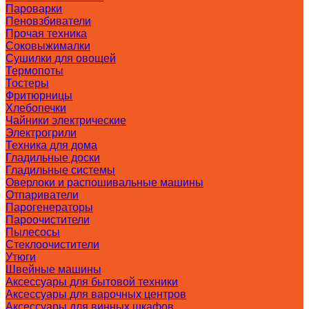
Пароварки
Пеновзбиватели
Прочая техника
Соковыжималки
Сушилки для овощей
Термопоты
Тостеры
Фритюрницы
Хлебопечки
Чайники электрические
Электрогрили
Техника для дома
Гладильные доски
Гладильные системы
Оверлоки и распошивальные машины
Отпариватели
Парогенераторы
Пароочистители
Пылесосы
Стеклоочистители
Утюги
Швейные машины
Аксессуары для бытовой техники
Аксессуары для варочных центров
Аксессуары для винных шкафов