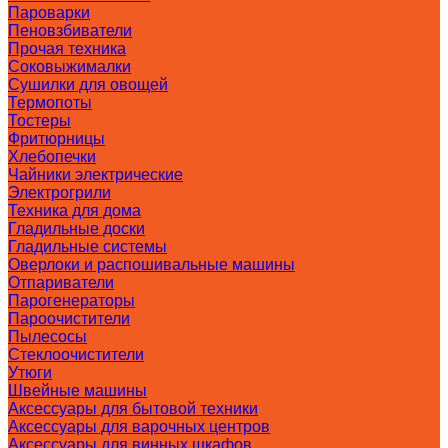
Пароварки
Пеновзбиватели
Прочая техника
Соковыжималки
Сушилки для овощей
Термопоты
Тостеры
Фритюрницы
Хлебопечки
Чайники электрические
Электрогрили
Техника для дома
Гладильные доски
Гладильные системы
Оверлоки и распошивальные машины
Отпариватели
Парогенераторы
Пароочистители
Пылесосы
Стеклоочистители
Утюги
Швейные машины
Аксессуары для бытовой техники
Аксессуары для варочных центров
Аксессуары для винных шкафов