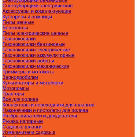
Снегоуборщики бензиновые
Снегоуборщики электрические
Аксессуары и комплектующие
Кусторезы и ножницы
Пилы цепные
Бензопилы
Пилы электрические цепные
Газонокосилки
Газонокосилки бензиновые
Газонокосилки электрические
Газонокосилки аккумуляторные
Газонокосилки-роботы
Газонокосилки механические
Триммеры и мотокосы
Зернодробилки
Культиваторы и мотоблоки
Мотопомпы
Тракторы
Всё для полива
Коннекторы и переходники для шлангов
Наконечники и пистолеты для полива
Разбрызгиватели и дождеватели
Рукава напорные
Садовые шланги
Измельчители садовые