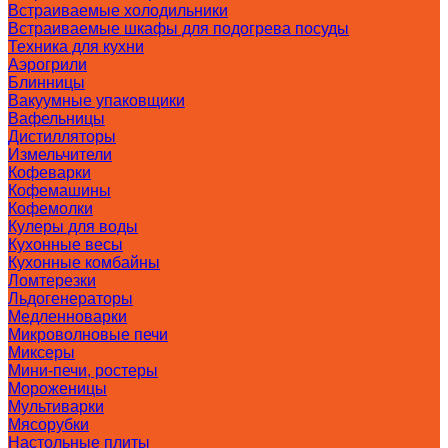
Встраиваемые холодильники
Встраиваемые шкафы для подогрева посуды
Техника для кухни
Аэрогрили
Блинницы
Вакуумные упаковщики
Вафельницы
Дистилляторы
Измельчители
Кофеварки
Кофемашины
Кофемолки
Кулеры для воды
Кухонные весы
Кухонные комбайны
Ломтерезки
Льдогенераторы
Медленноварки
Микроволновые печи
Миксеры
Мини-печи, ростеры
Мороженицы
Мультиварки
Мясорубки
Настольные плиты