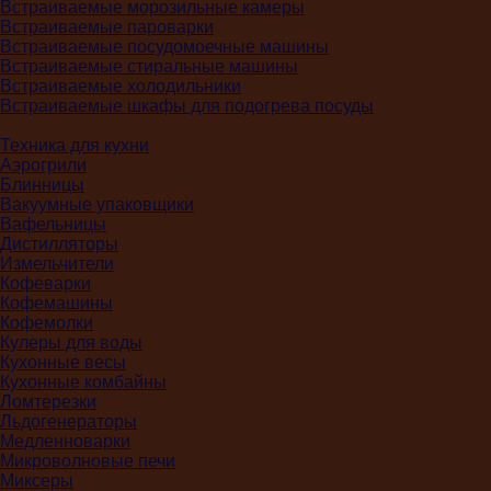
Встраиваемые морозильные камеры
Встраиваемые пароварки
Встраиваемые посудомоечные машины
Встраиваемые стиральные машины
Встраиваемые холодильники
Встраиваемые шкафы для подогрева посуды
Техника для кухни
Аэрогрили
Блинницы
Вакуумные упаковщики
Вафельницы
Дистилляторы
Измельчители
Кофеварки
Кофемашины
Кофемолки
Кулеры для воды
Кухонные весы
Кухонные комбайны
Ломтерезки
Льдогенераторы
Медленноварки
Микроволновые печи
Миксеры