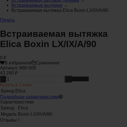
Встраиваемая бытовая техника
→
Встраиваемые вытяжки
→
Встраиваемая вытяжка Elica Boxin LX/IX/A/90
Печать
Встраиваемая вытяжка
Elica Boxin LX/IX/A/90
0
₽
В избранное
Сравнение
Артикул:
866-506
43 290
₽
-
+
Купить
Купить в 1 клик
Бренд
Elica
Подробные характеристики
Характеристики
Бренд
Elica
Модель
Boxin LX/IX/A/90
Отзывы
0