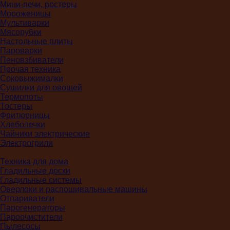
Мини-печи, ростеры
Мороженицы
Мультиварки
Мясорубки
Настольные плиты
Пароварки
Пеновзбиватели
Прочая техника
Соковыжималки
Сушилки для овощей
Термопоты
Тостеры
Фритюрницы
Хлебопечки
Чайники электрические
Электрогрили
Техника для дома
Гладильные доски
Гладильные системы
Оверлоки и распошивальные машины
Отпариватели
Парогенераторы
Пароочистители
Пылесосы