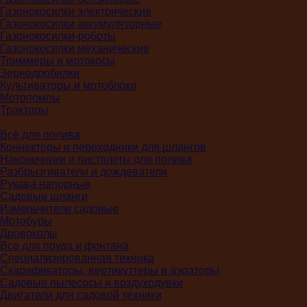
Газонокосилки электрические
Газонокосилки аккумуляторные
Газонокосилки-роботы
Газонокосилки механические
Триммеры и мотокосы
Зернодробилки
Культиваторы и мотоблоки
Мотопомпы
Тракторы
Всё для полива
Коннекторы и переходники для шлангов
Наконечники и пистолеты для полива
Разбрызгиватели и дождеватели
Рукава напорные
Садовые шланги
Измельчители садовые
Мотобуры
Дровоколы
Все для пруда и фонтана
Специализированная техника
Скарификаторы, вертикуттеры и аэраторы
Садовые пылесосы и воздуходувки
Двигатели для садовой техники