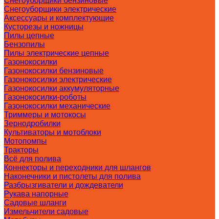
Снегоуборщики бензиновые
Снегоуборщики электрические
Аксессуары и комплектующие
Кусторезы и ножницы
Пилы цепные
Бензопилы
Пилы электрические цепные
Газонокосилки
Газонокосилки бензиновые
Газонокосилки электрические
Газонокосилки аккумуляторные
Газонокосилки-роботы
Газонокосилки механические
Триммеры и мотокосы
Зернодробилки
Культиваторы и мотоблоки
Мотопомпы
Тракторы
Всё для полива
Коннекторы и переходники для шлангов
Наконечники и пистолеты для полива
Разбрызгиватели и дождеватели
Рукава напорные
Садовые шланги
Измельчители садовые