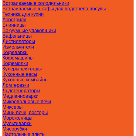
Встраиваемые холодильники
Встраиваемые шкафы для подогрева посуды
Техника для кухни
Аэрогрили
Блинницы
Вакуумные упаковщики
Вафельницы
Дистилляторы
Измельчители
Кофеварки
Кофемашины
Кофемолки
Кулеры для воды
Кухонные весы
Кухонные комбайны
Ломтерезки
Льдогенераторы
Медленноварки
Микроволновые печи
Миксеры
Мини-печи, ростеры
Мороженицы
Мультиварки
Мясорубки
Настольные плиты