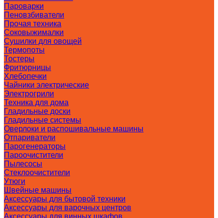
Пароварки
Пеновзбиватели
Прочая техника
Соковыжималки
Сушилки для овощей
Термопоты
Тостеры
Фритюрницы
Хлебопечки
Чайники электрические
Электрогрили
Техника для дома
Гладильные доски
Гладильные системы
Оверлоки и распошивальные машины
Отпариватели
Парогенераторы
Пароочистители
Пылесосы
Стеклоочистители
Утюги
Швейные машины
Аксессуары для бытовой техники
Аксессуары для варочных центров
Аксессуары для винных шкафов