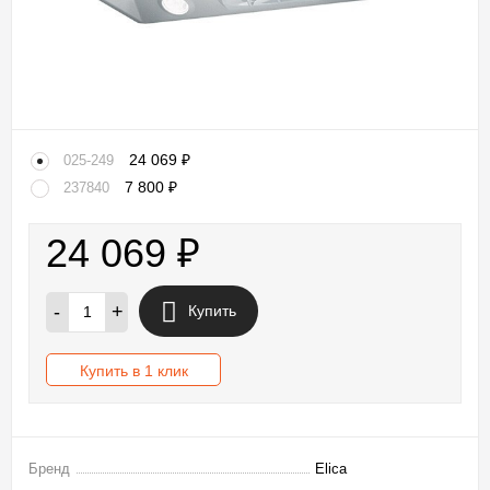
24 069
₽
025-249
7 800
₽
237840
24 069
₽
-
+
Купить
Купить в 1 клик
Бренд
Elica