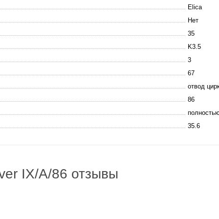
Elica
Нет
35
K3.5
3
67
отвод цир
86
полностью
35.6
ver IX/A/86 отзывы