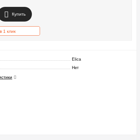
Купить
в 1 клик
Elica
Нет
истики