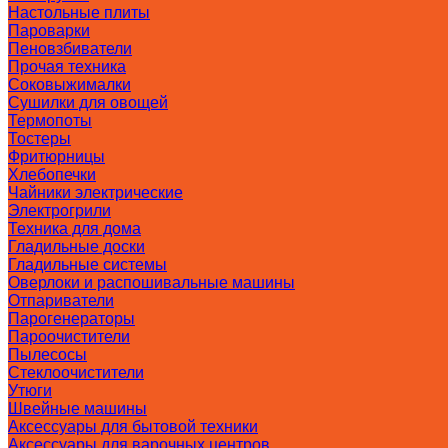
Настольные плиты
Пароварки
Пеновзбиватели
Прочая техника
Соковыжималки
Сушилки для овощей
Термопоты
Тостеры
Фритюрницы
Хлебопечки
Чайники электрические
Электрогрили
Техника для дома
Гладильные доски
Гладильные системы
Оверлоки и распошивальные машины
Отпариватели
Парогенераторы
Пароочистители
Пылесосы
Стеклоочистители
Утюги
Швейные машины
Аксессуары для бытовой техники
Аксессуары для варочных центров