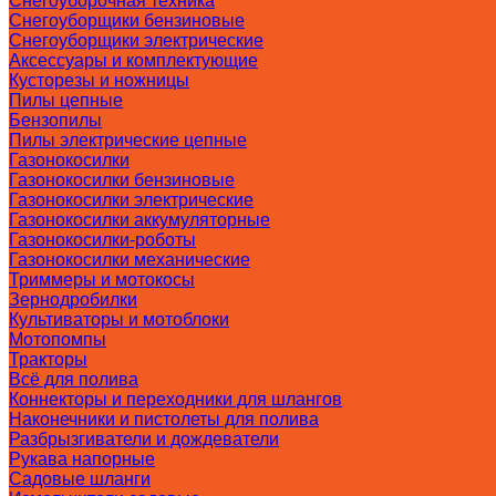
Снегоуборочная техника
Снегоуборщики бензиновые
Снегоуборщики электрические
Аксессуары и комплектующие
Кусторезы и ножницы
Пилы цепные
Бензопилы
Пилы электрические цепные
Газонокосилки
Газонокосилки бензиновые
Газонокосилки электрические
Газонокосилки аккумуляторные
Газонокосилки-роботы
Газонокосилки механические
Триммеры и мотокосы
Зернодробилки
Культиваторы и мотоблоки
Мотопомпы
Тракторы
Всё для полива
Коннекторы и переходники для шлангов
Наконечники и пистолеты для полива
Разбрызгиватели и дождеватели
Рукава напорные
Садовые шланги