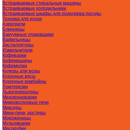
Встраиваемые стиральные машины
Встраиваемые холодильники
Встраиваемые шкафы для подогрева посуды
Техника для кухни
Аэрогрили
Блинницы
Вакуумные упаковщики
Вафельницы
Дистилляторы
Измельчители
Кофеварки
Кофемашины
Кофемолки
Кулеры для воды
Кухонные весы
Кухонные комбайны
Ломтерезки
Льдогенераторы
Медленноварки
Микроволновые печи
Миксеры
Мини-печи, ростеры
Мороженицы
Мультиварки
Мясорубки