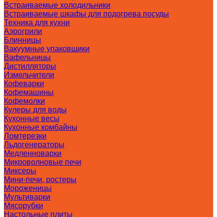
Встраиваемые холодильники
Встраиваемые шкафы для подогрева посуды
Техника для кухни
Аэрогрили
Блинницы
Вакуумные упаковщики
Вафельницы
Дистилляторы
Измельчители
Кофеварки
Кофемашины
Кофемолки
Кулеры для воды
Кухонные весы
Кухонные комбайны
Ломтерезки
Льдогенераторы
Медленноварки
Микроволновые печи
Миксеры
Мини-печи, ростеры
Мороженицы
Мультиварки
Мясорубки
Настольные плиты