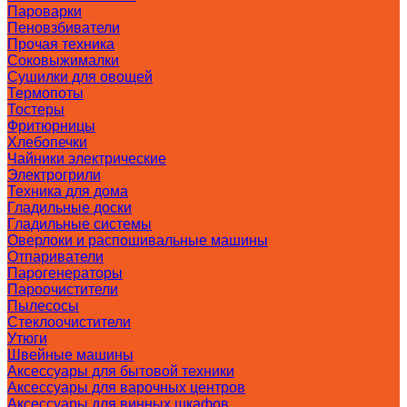
Пароварки
Пеновзбиватели
Прочая техника
Соковыжималки
Сушилки для овощей
Термопоты
Тостеры
Фритюрницы
Хлебопечки
Чайники электрические
Электрогрили
Техника для дома
Гладильные доски
Гладильные системы
Оверлоки и распошивальные машины
Отпариватели
Парогенераторы
Пароочистители
Пылесосы
Стеклоочистители
Утюги
Швейные машины
Аксессуары для бытовой техники
Аксессуары для варочных центров
Аксессуары для винных шкафов