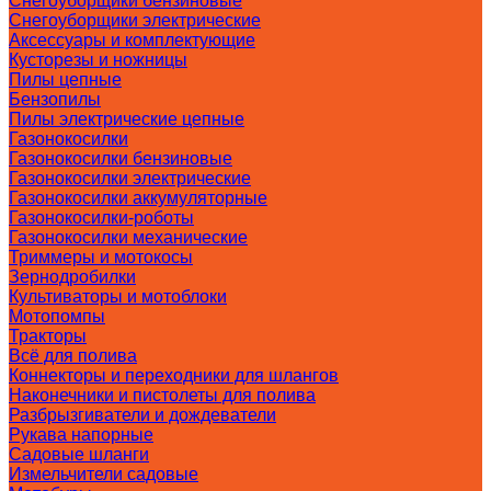
Снегоуборщики бензиновые
Снегоуборщики электрические
Аксессуары и комплектующие
Кусторезы и ножницы
Пилы цепные
Бензопилы
Пилы электрические цепные
Газонокосилки
Газонокосилки бензиновые
Газонокосилки электрические
Газонокосилки аккумуляторные
Газонокосилки-роботы
Газонокосилки механические
Триммеры и мотокосы
Зернодробилки
Культиваторы и мотоблоки
Мотопомпы
Тракторы
Всё для полива
Коннекторы и переходники для шлангов
Наконечники и пистолеты для полива
Разбрызгиватели и дождеватели
Рукава напорные
Садовые шланги
Измельчители садовые