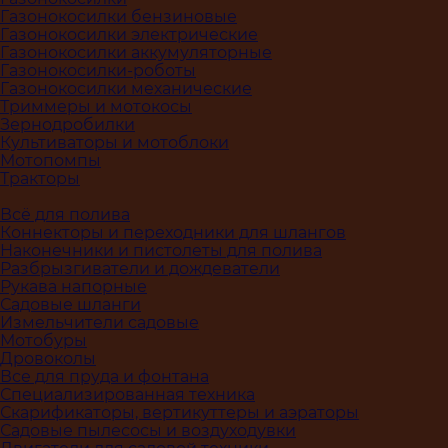
Газонокосилки бензиновые
Газонокосилки электрические
Газонокосилки аккумуляторные
Газонокосилки-роботы
Газонокосилки механические
Триммеры и мотокосы
Зернодробилки
Культиваторы и мотоблоки
Мотопомпы
Тракторы
Всё для полива
Коннекторы и переходники для шлангов
Наконечники и пистолеты для полива
Разбрызгиватели и дождеватели
Рукава напорные
Садовые шланги
Измельчители садовые
Мотобуры
Дровоколы
Все для пруда и фонтана
Специализированная техника
Скарификаторы, вертикуттеры и аэраторы
Садовые пылесосы и воздуходувки