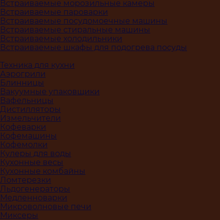
Встраиваемые морозильные камеры
Встраиваемые пароварки
Встраиваемые посудомоечные машины
Встраиваемые стиральные машины
Встраиваемые холодильники
Встраиваемые шкафы для подогрева посуды
Техника для кухни
Аэрогрили
Блинницы
Вакуумные упаковщики
Вафельницы
Дистилляторы
Измельчители
Кофеварки
Кофемашины
Кофемолки
Кулеры для воды
Кухонные весы
Кухонные комбайны
Ломтерезки
Льдогенераторы
Медленноварки
Микроволновые печи
Миксеры