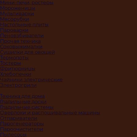
Мини-печи, ростеры
Мороженицы
Мультиварки
Мясорубки
Настольные плиты
Пароварки
Пеновзбиватели
Прочая техника
Соковыжималки
Сушилки для овощей
Термопоты
Тостеры
Фритюрницы
Хлебопечки
Чайники электрические
Электрогрили
Техника для дома
Гладильные доски
Гладильные системы
Оверлоки и распошивальные машины
Отпариватели
Парогенераторы
Пароочистители
Пылесосы