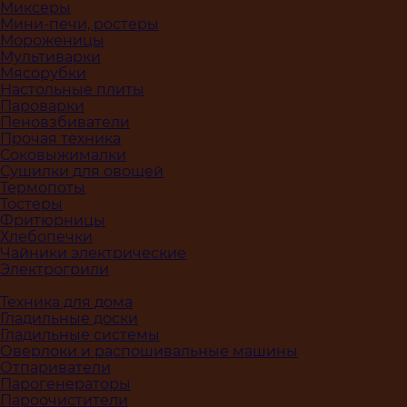
Миксеры
Мини-печи, ростеры
Мороженицы
Мультиварки
Мясорубки
Настольные плиты
Пароварки
Пеновзбиватели
Прочая техника
Соковыжималки
Сушилки для овощей
Термопоты
Тостеры
Фритюрницы
Хлебопечки
Чайники электрические
Электрогрили
Техника для дома
Гладильные доски
Гладильные системы
Оверлоки и распошивальные машины
Отпариватели
Парогенераторы
Пароочистители