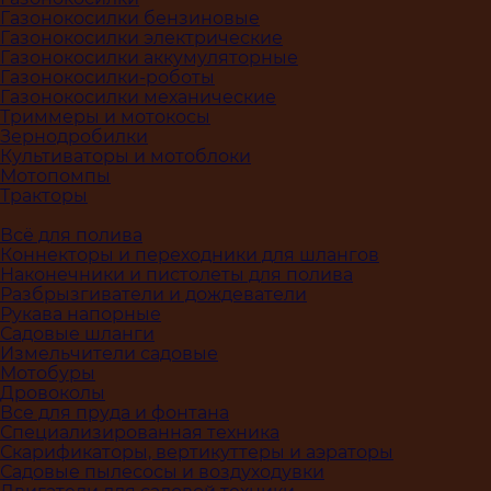
Газонокосилки бензиновые
Газонокосилки электрические
Газонокосилки аккумуляторные
Газонокосилки-роботы
Газонокосилки механические
Триммеры и мотокосы
Зернодробилки
Культиваторы и мотоблоки
Мотопомпы
Тракторы
Всё для полива
Коннекторы и переходники для шлангов
Наконечники и пистолеты для полива
Разбрызгиватели и дождеватели
Рукава напорные
Садовые шланги
Измельчители садовые
Мотобуры
Дровоколы
Все для пруда и фонтана
Специализированная техника
Скарификаторы, вертикуттеры и аэраторы
Садовые пылесосы и воздуходувки