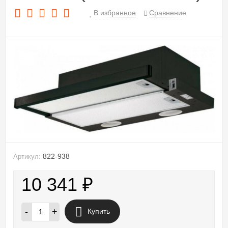
В избранное
Сравнение
822-938
Артикул:
10 341
₽
-
+
Купить