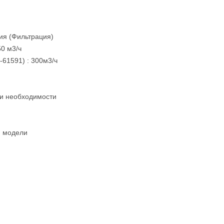
ия (Фильтрация)
0 м3/ч
61591) : 300м3/ч
ри необходимости
й модели