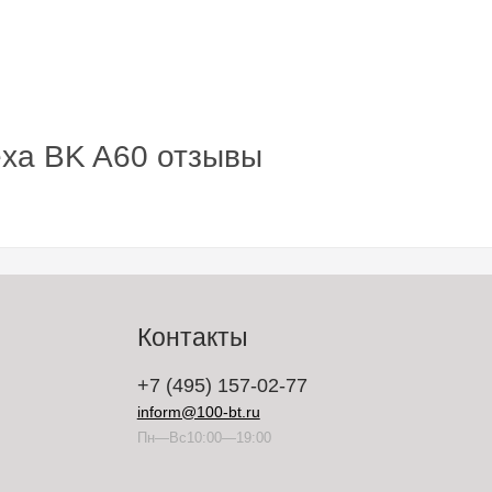
exa BK A60 отзывы
Контакты
+7 (495) 157-02-77
inform@100-bt.ru
Пн—Вс10:00—19:00