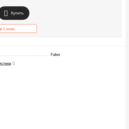
Купить
в 1 клик
Faber
истики