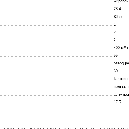
жировой
28.4
K3.5
1
2
2
400 м³/ч
55
отвод р
60
Галоген
полност
Электро
17.5