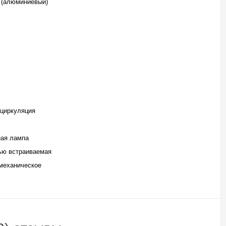
 (алюминиевый)
ециркуляция
ная лампа
ью встраиваемая
механическое