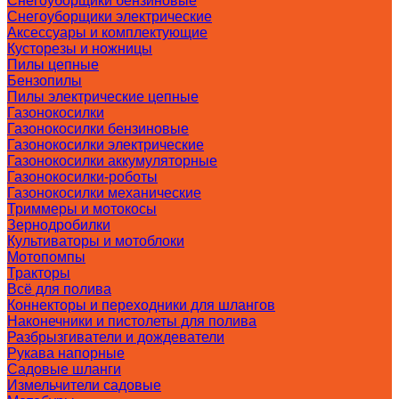
Снегоуборщики бензиновые
Снегоуборщики электрические
Аксессуары и комплектующие
Кусторезы и ножницы
Пилы цепные
Бензопилы
Пилы электрические цепные
Газонокосилки
Газонокосилки бензиновые
Газонокосилки электрические
Газонокосилки аккумуляторные
Газонокосилки-роботы
Газонокосилки механические
Триммеры и мотокосы
Зернодробилки
Культиваторы и мотоблоки
Мотопомпы
Тракторы
Всё для полива
Коннекторы и переходники для шлангов
Наконечники и пистолеты для полива
Разбрызгиватели и дождеватели
Рукава напорные
Садовые шланги
Измельчители садовые