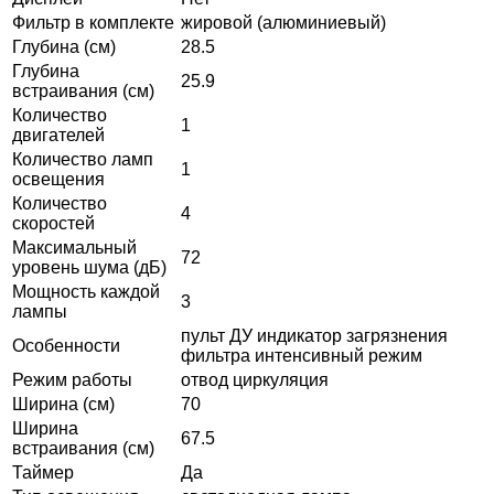
Фильтр в комплекте
жировой (алюминиевый)
Глубина (см)
28.5
Глубина
25.9
встраивания (см)
Количество
1
двигателей
Количество ламп
1
освещения
Количество
4
скоростей
Максимальный
72
уровень шума (дБ)
Мощность каждой
3
лампы
пульт ДУ индикатор загрязнения
Особенности
фильтра интенсивный режим
Режим работы
отвод циркуляция
Ширина (см)
70
Ширина
67.5
встраивания (см)
Таймер
Да