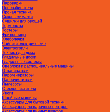
Пароварки
Пеновзбиватели
Прочая техника
Соковыжималки
Сушилки для овощей
Термопоты
Тостеры
Фритюрницы
Хлебопечки
Чайники электрические
Электрогрили
Техника для дома
Гладильные доски
Гладильные системы
Оверлоки и распошивальные машины
Отпариватели
Парогенераторы
Пароочистители
Пылесосы
Стеклоочистители
Утюги
Швейные машины
Аксессуары для бытовой техники
Аксессуары для варочных центров
Аксессуары для винных шкафов