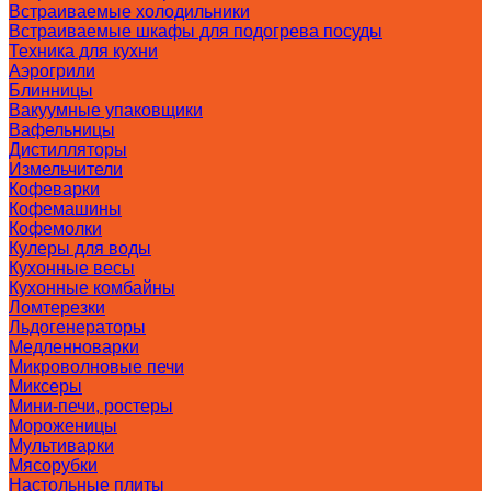
Встраиваемые холодильники
Встраиваемые шкафы для подогрева посуды
Техника для кухни
Аэрогрили
Блинницы
Вакуумные упаковщики
Вафельницы
Дистилляторы
Измельчители
Кофеварки
Кофемашины
Кофемолки
Кулеры для воды
Кухонные весы
Кухонные комбайны
Ломтерезки
Льдогенераторы
Медленноварки
Микроволновые печи
Миксеры
Мини-печи, ростеры
Мороженицы
Мультиварки
Мясорубки
Настольные плиты