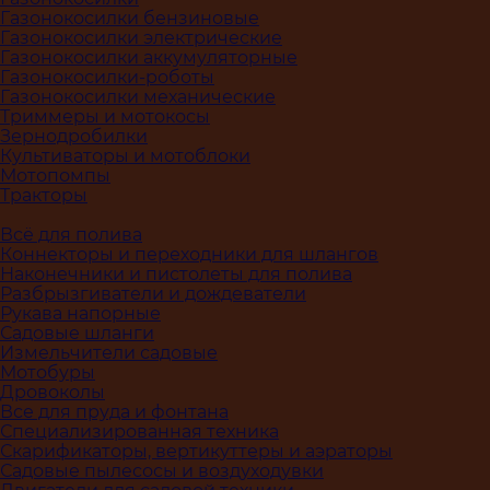
Газонокосилки бензиновые
Газонокосилки электрические
Газонокосилки аккумуляторные
Газонокосилки-роботы
Газонокосилки механические
Триммеры и мотокосы
Зернодробилки
Культиваторы и мотоблоки
Мотопомпы
Тракторы
Всё для полива
Коннекторы и переходники для шлангов
Наконечники и пистолеты для полива
Разбрызгиватели и дождеватели
Рукава напорные
Садовые шланги
Измельчители садовые
Мотобуры
Дровоколы
Все для пруда и фонтана
Специализированная техника
Скарификаторы, вертикуттеры и аэраторы
Садовые пылесосы и воздуходувки