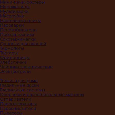
Мини-печи, ростеры
Мороженицы
Мультиварки
Мясорубки
Настольные плиты
Пароварки
Пеновзбиватели
Прочая техника
Соковыжималки
Сушилки для овощей
Термопоты
Тостеры
Фритюрницы
Хлебопечки
Чайники электрические
Электрогрили
Техника для дома
Гладильные доски
Гладильные системы
Оверлоки и распошивальные машины
Отпариватели
Парогенераторы
Пароочистители
Пылесосы