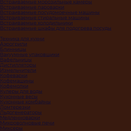
Встраиваемые морозильные камеры
Встраиваемые пароварки
Встраиваемые посудомоечные машины
Встраиваемые стиральные машины
Встраиваемые холодильники
Встраиваемые шкафы для подогрева посуды
Техника для кухни
Аэрогрили
Блинницы
Вакуумные упаковщики
Вафельницы
Дистилляторы
Измельчители
Кофеварки
Кофемашины
Кофемолки
Кулеры для воды
Кухонные весы
Кухонные комбайны
Ломтерезки
Льдогенераторы
Медленноварки
Микроволновые печи
Миксеры