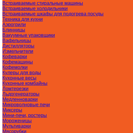
Встраиваемые стиральные машины
Встраиваемые холодильники
Встраиваемые шкафы для подогрева посуды
Техника для кухни
Аэрогрили
Блинницы
Вакуумные упаковщики
Вафельницы
Дистилляторы
Измельчители
Кофеварки
Кофемашины
Кофемолки
Кулеры для воды
Кухонные весы
Кухонные комбайны
Ломтерезки
Льдогенераторы
Медленноварки
Микроволновые печи
Миксеры
Мини-печи, ростеры
Мороженицы
Мультиварки
Мясорубки