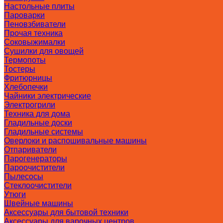
Настольные плиты
Пароварки
Пеновзбиватели
Прочая техника
Соковыжималки
Сушилки для овощей
Термопоты
Тостеры
Фритюрницы
Хлебопечки
Чайники электрические
Электрогрили
Техника для дома
Гладильные доски
Гладильные системы
Оверлоки и распошивальные машины
Отпариватели
Парогенераторы
Пароочистители
Пылесосы
Стеклоочистители
Утюги
Швейные машины
Аксессуары для бытовой техники
Аксессуары для варочных центров