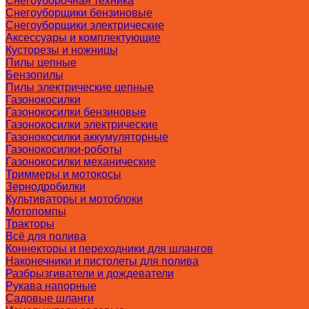
Снегоуборочная техника
Снегоуборщики бензиновые
Снегоуборщики электрические
Аксессуары и комплектующие
Кусторезы и ножницы
Пилы цепные
Бензопилы
Пилы электрические цепные
Газонокосилки
Газонокосилки бензиновые
Газонокосилки электрические
Газонокосилки аккумуляторные
Газонокосилки-роботы
Газонокосилки механические
Триммеры и мотокосы
Зернодробилки
Культиваторы и мотоблоки
Мотопомпы
Тракторы
Всё для полива
Коннекторы и переходники для шлангов
Наконечники и пистолеты для полива
Разбрызгиватели и дождеватели
Рукава напорные
Садовые шланги