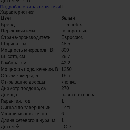
Дисплей
LCD
Подробные характеристики
Характеристики
Цвет
белый
Бренд
Electrolux
Переключатели
поворотные
Страна-производитель
Евросоюз
Ширина, см
48.5
Мощность микроволн, Вт
800
Высота, см
28.7
Глубина, см
42.2
Мощность подключения, Вт
1250
Объем камеры, л
18.5
Открывание дверцы
кнопка
Диаметр поддона, см
270
Дверца
навесная слева
Гарантия, год
1
Сигнал по завершении
Есть
Уровни мощности, шт.
6
Длина сетевого шнура, м
1
Дисплей
LCD