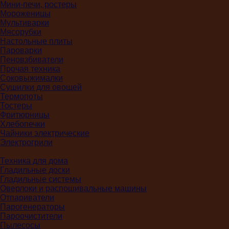
Мини-печи, ростеры
Мороженицы
Мультиварки
Мясорубки
Настольные плиты
Пароварки
Пеновзбиватели
Прочая техника
Соковыжималки
Сушилки для овощей
Термопоты
Тостеры
Фритюрницы
Хлебопечки
Чайники электрические
Электрогрили
Техника для дома
Гладильные доски
Гладильные системы
Оверлоки и распошивальные машины
Отпариватели
Парогенераторы
Пароочистители
Пылесосы