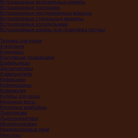
Встраиваемые морозильные камеры
Встраиваемые пароварки
Встраиваемые посудомоечные машины
Встраиваемые стиральные машины
Встраиваемые холодильники
Встраиваемые шкафы для подогрева посуды
Техника для кухни
Аэрогрили
Блинницы
Вакуумные упаковщики
Вафельницы
Дистилляторы
Измельчители
Кофеварки
Кофемашины
Кофемолки
Кулеры для воды
Кухонные весы
Кухонные комбайны
Ломтерезки
Льдогенераторы
Медленноварки
Микроволновые печи
Миксеры