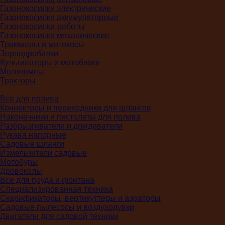
Газонокосилки электрические
Газонокосилки аккумуляторные
Газонокосилки-роботы
Газонокосилки механические
Триммеры и мотокосы
Зернодробилки
Культиваторы и мотоблоки
Мотопомпы
Тракторы
Всё для полива
Коннекторы и переходники для шлангов
Наконечники и пистолеты для полива
Разбрызгиватели и дождеватели
Рукава напорные
Садовые шланги
Измельчители садовые
Мотобуры
Дровоколы
Все для пруда и фонтана
Специализированная техника
Скарификаторы, вертикуттеры и аэраторы
Садовые пылесосы и воздуходувки
Двигатели для садовой техники