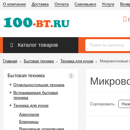
О компании
Доставка
Оплата
Самовывоз
Услуги
Возв
О
Каталог товаров
Главная
→
Бытовая техника
→
Техника для кухни
→
Микроволновые 
Бытовая техника
Микров
Отдельностоящая техника
Встраиваемая бытовая
техника
Сортировать:
Наз
Техника для кухни
Аэрогрили
Блинницы
Вакуумные упаковщики