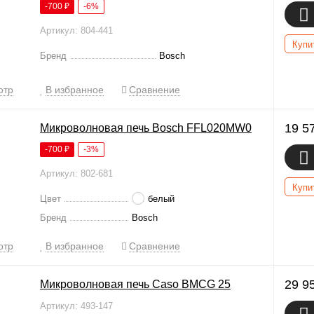
-700
₽
-6%
Артикул: 804-441
Купи
Бренд
Bosch
отр
В избранное
Сравнение
19 5
Микроволновая печь Bosch FFL020MW0
-700
₽
-3%
Артикул: 802-681
Купи
Цвет
белый
Бренд
Bosch
отр
В избранное
Сравнение
29 9
Микроволновая печь Caso BMCG 25
Артикул: 493-147