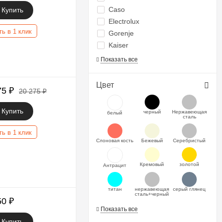
Caso
Купить
Electrolux
ть в 1 клик
Gorenje
Kaiser
Показать все
Цвет
75
₽
20 275
₽
Купить
черный
Нержавеющая
белый
сталь
ть в 1 клик
Слоновая кость
Бежевый
Серебристый
Кремовый
золотой
Антрацит
титан
нержавеющая
серый глянец
сталь+черный
50
₽
Показать все
Купить