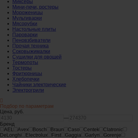
Миксеры
Мини-печи, ростеры
Мороженицы
Мультиварки
Мясорубки
Настольные плиты
Пароварки
Пеновзбиватели
Прочая техника
Соковыжималки
Сушилки для овощей
Термопоты
Тостеры
Фритюрницы
Хлебопечки
Чайники электрические
Электрогрили
Подбор по параметрам
Цена,
руб.
—
Бренд
AEL
Avex
Bosch
Braun
Caso
Centek
Clatronic
DeLonghi
Electrolux
First
Gaggia
Garlyn
Gorenje