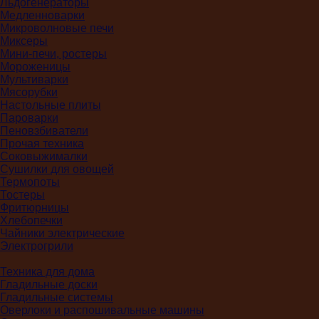
Льдогенераторы
Медленноварки
Микроволновые печи
Миксеры
Мини-печи, ростеры
Мороженицы
Мультиварки
Мясорубки
Настольные плиты
Пароварки
Пеновзбиватели
Прочая техника
Соковыжималки
Сушилки для овощей
Термопоты
Тостеры
Фритюрницы
Хлебопечки
Чайники электрические
Электрогрили
Техника для дома
Гладильные доски
Гладильные системы
Оверлоки и распошивальные машины