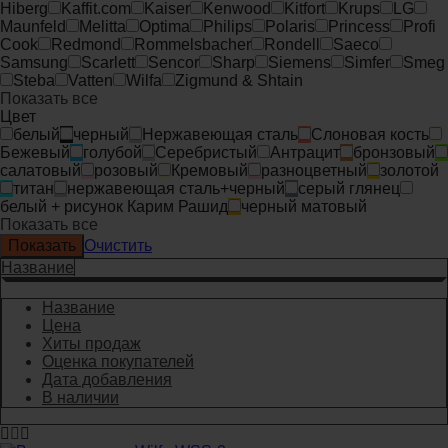
Hiberg
Kaffit.com
Kaiser
Kenwood
Kitfort
Krups
LG
Maunfeld
Melitta
Optima
Philips
Polaris
Princess
Profi
Cook
Redmond
Rommelsbacher
Rondell
Saeco
Samsung
Scarlett
Sencor
Sharp
Siemens
Simfer
Smeg
Steba
Vatten
Wilfa
Zigmund & Shtain
Показать все
Цвет
белый
черный
Нержавеющая сталь
Слоновая кость
Бежевый
голубой
Серебристый
Антрацит
бронзовый
салатовый
розовый
Кремовый
разноцветный
золотой
титан
нержавеющая сталь+черный
серый глянец
белый + рисунок Карим Рашид
черный матовый
Показать все
Очистить
Название
Название
Цена
Хиты продаж
Оценка покупателей
Дата добавления
В наличии