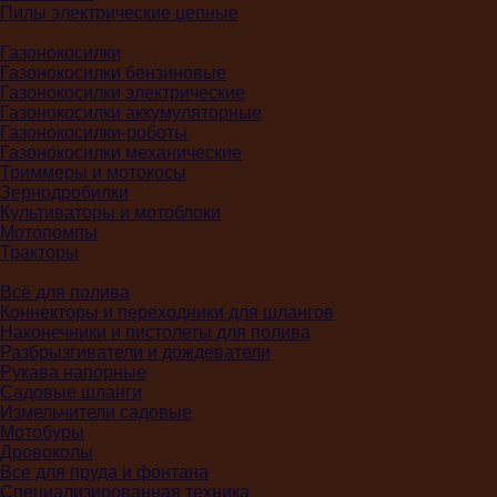
Пилы электрические цепные
Газонокосилки
Газонокосилки бензиновые
Газонокосилки электрические
Газонокосилки аккумуляторные
Газонокосилки-роботы
Газонокосилки механические
Триммеры и мотокосы
Зернодробилки
Культиваторы и мотоблоки
Мотопомпы
Тракторы
Всё для полива
Коннекторы и переходники для шлангов
Наконечники и пистолеты для полива
Разбрызгиватели и дождеватели
Рукава напорные
Садовые шланги
Измельчители садовые
Мотобуры
Дровоколы
Все для пруда и фонтана
Специализированная техника