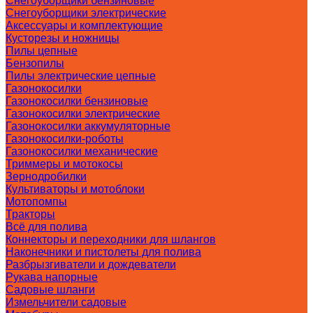
Снегоуборщики бензиновые
Снегоуборщики электрические
Аксессуары и комплектующие
Кусторезы и ножницы
Пилы цепные
Бензопилы
Пилы электрические цепные
Газонокосилки
Газонокосилки бензиновые
Газонокосилки электрические
Газонокосилки аккумуляторные
Газонокосилки-роботы
Газонокосилки механические
Триммеры и мотокосы
Зернодробилки
Культиваторы и мотоблоки
Мотопомпы
Тракторы
Всё для полива
Коннекторы и переходники для шлангов
Наконечники и пистолеты для полива
Разбрызгиватели и дождеватели
Рукава напорные
Садовые шланги
Измельчители садовые