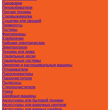
Пароварки
Пеновзбиватели
Прочая техника
Соковыжималки
Сушилки для овощей
Термопоты
Тостеры
Фритюрницы
Хлебопечки
Чайники электрические
Электрогрили
Техника для дома
Гладильные доски
Гладильные системы
Оверлоки и распошивальные машины
Отпариватели
Парогенераторы
Пароочистители
Пылесосы
Стеклоочистители
Утюги
Швейные машины
Аксессуары для бытовой техники
Аксессуары для варочных центров
Аксессуары для винных шкафов