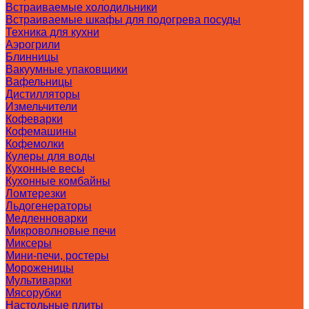
Встраиваемые холодильники
Встраиваемые шкафы для подогрева посуды
Техника для кухни
Аэрогрили
Блинницы
Вакуумные упаковщики
Вафельницы
Дистилляторы
Измельчители
Кофеварки
Кофемашины
Кофемолки
Кулеры для воды
Кухонные весы
Кухонные комбайны
Ломтерезки
Льдогенераторы
Медленноварки
Микроволновые печи
Миксеры
Мини-печи, ростеры
Мороженицы
Мультиварки
Мясорубки
Настольные плиты