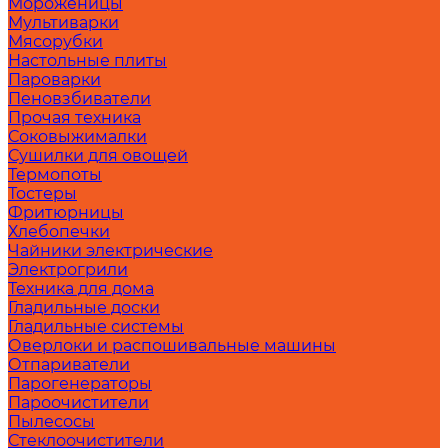
Мороженицы
Мультиварки
Мясорубки
Настольные плиты
Пароварки
Пеновзбиватели
Прочая техника
Соковыжималки
Сушилки для овощей
Термопоты
Тостеры
Фритюрницы
Хлебопечки
Чайники электрические
Электрогрили
Техника для дома
Гладильные доски
Гладильные системы
Оверлоки и распошивальные машины
Отпариватели
Парогенераторы
Пароочистители
Пылесосы
Стеклоочистители