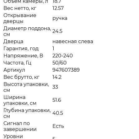
Объем камеры, л
18.7
Вес нетто, кг
12.57
Открывание
ручка
дверцы
Диаметр поддона,
24.5
см
Дверца
навесная слева
Гарантия, год
1
Напряжение, В
220-240
Частота, Гц
50/60
Артикул
947607389
Вес брутто, кг
14.2
Высота упаковки,
33
см
Ширина
51.6
упаковки, см
Глубина упаковки,
40.5
см
Сигнал по
Есть
завершении
Уровни