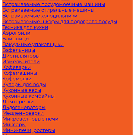
Встраиваемые посудомоечные машины
Встраиваемые стиральные машины
Встраиваемые холодильники
Встраиваемые шкафы для подогрева посуды
Техника для кухни
Аэрогрили
Блинницы
Вакуумные упаковщики
Вафельницы
Дистилляторы
Измельчители
Кофеварки
Кофемашины
Кофемолки
Кулеры для воды
Кухонные весы
Кухонные комбайны
Ломтерезки
Льдогенераторы
Медленноварки
Микроволновые печи
Миксеры
Мини-печи, ростеры