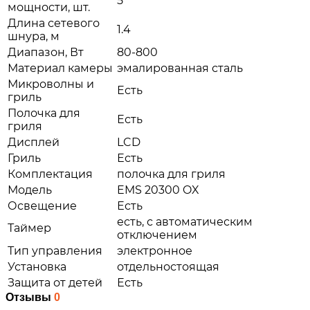
5
мощности, шт.
Длина сетевого
1.4
шнура, м
Диапазон, Вт
80-800
Материал камеры
эмалированная сталь
Микроволны и
Есть
гриль
Полочка для
Есть
гриля
Дисплей
LCD
Гриль
Есть
Комплектация
полочка для гриля
Модель
EMS 20300 OX
Освещение
Есть
есть, с автоматическим
Таймер
отключением
Тип управления
электронное
Установка
отдельностоящая
Защита от детей
Есть
Отзывы
0