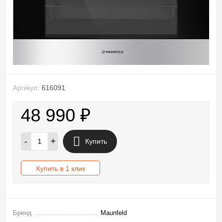
616091
Артикул:
48 990
₽
-
+
Купить
Купить в 1 клик
Бренд
Maunfeld