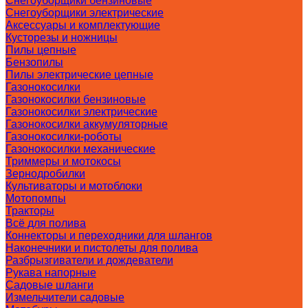
Снегоуборщики бензиновые
Снегоуборщики электрические
Аксессуары и комплектующие
Кусторезы и ножницы
Пилы цепные
Бензопилы
Пилы электрические цепные
Газонокосилки
Газонокосилки бензиновые
Газонокосилки электрические
Газонокосилки аккумуляторные
Газонокосилки-роботы
Газонокосилки механические
Триммеры и мотокосы
Зернодробилки
Культиваторы и мотоблоки
Мотопомпы
Тракторы
Всё для полива
Коннекторы и переходники для шлангов
Наконечники и пистолеты для полива
Разбрызгиватели и дождеватели
Рукава напорные
Садовые шланги
Измельчители садовые