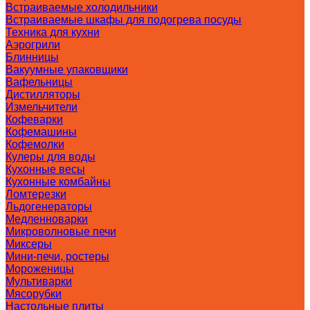
Встраиваемые холодильники
Встраиваемые шкафы для подогрева посуды
Техника для кухни
Аэрогрили
Блинницы
Вакуумные упаковщики
Вафельницы
Дистилляторы
Измельчители
Кофеварки
Кофемашины
Кофемолки
Кулеры для воды
Кухонные весы
Кухонные комбайны
Ломтерезки
Льдогенераторы
Медленноварки
Микроволновые печи
Миксеры
Мини-печи, ростеры
Мороженицы
Мультиварки
Мясорубки
Настольные плиты