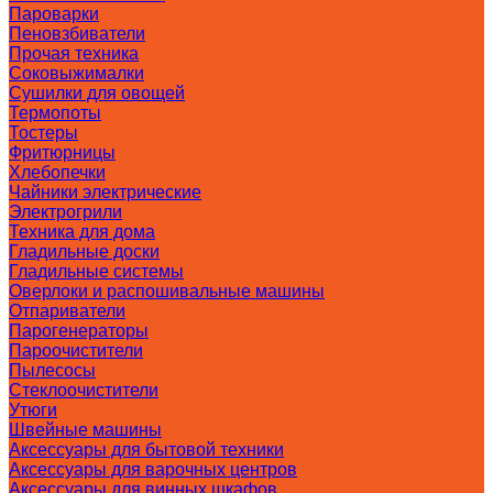
Пароварки
Пеновзбиватели
Прочая техника
Соковыжималки
Сушилки для овощей
Термопоты
Тостеры
Фритюрницы
Хлебопечки
Чайники электрические
Электрогрили
Техника для дома
Гладильные доски
Гладильные системы
Оверлоки и распошивальные машины
Отпариватели
Парогенераторы
Пароочистители
Пылесосы
Стеклоочистители
Утюги
Швейные машины
Аксессуары для бытовой техники
Аксессуары для варочных центров
Аксессуары для винных шкафов