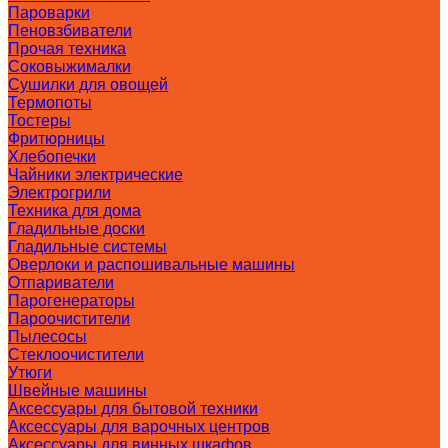
Пароварки
Пеновзбиватели
Прочая техника
Соковыжималки
Сушилки для овощей
Термопоты
Тостеры
Фритюрницы
Хлебопечки
Чайники электрические
Электрогрили
Техника для дома
Гладильные доски
Гладильные системы
Оверлоки и распошивальные машины
Отпариватели
Парогенераторы
Пароочистители
Пылесосы
Стеклоочистители
Утюги
Швейные машины
Аксессуары для бытовой техники
Аксессуары для варочных центров
Аксессуары для винных шкафов