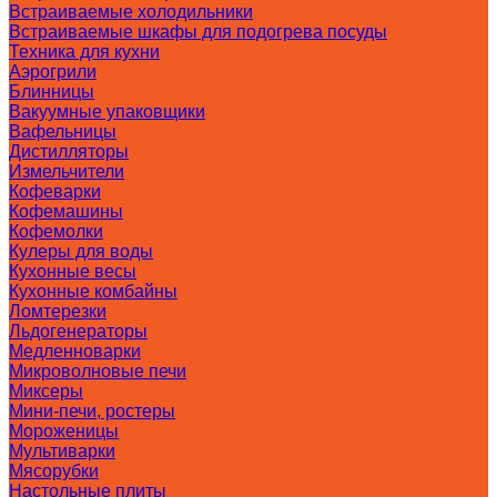
Встраиваемые холодильники
Встраиваемые шкафы для подогрева посуды
Техника для кухни
Аэрогрили
Блинницы
Вакуумные упаковщики
Вафельницы
Дистилляторы
Измельчители
Кофеварки
Кофемашины
Кофемолки
Кулеры для воды
Кухонные весы
Кухонные комбайны
Ломтерезки
Льдогенераторы
Медленноварки
Микроволновые печи
Миксеры
Мини-печи, ростеры
Мороженицы
Мультиварки
Мясорубки
Настольные плиты