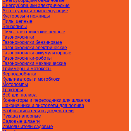
Снегоуборщики бензиновые
Снегоуборщики электрические
Аксессуары и комплектующие
Кусторезы и ножницы
Пилы цепные
Бензопилы
Пилы электрические цепные
Газонокосилки
Газонокосилки бензиновые
Газонокосилки электрические
Газонокосилки аккумуляторные
Газонокосилки-роботы
Газонокосилки механические
Триммеры и мотокосы
Зернодробилки
Культиваторы и мотоблоки
Мотопомпы
Тракторы
Всё для полива
Коннекторы и переходники для шлангов
Наконечники и пистолеты для полива
Разбрызгиватели и дождеватели
Рукава напорные
Садовые шланги
Измельчители садовые