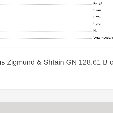
Китай
5 лет
Есть
Чугун
Нет
Эмалирован
ь Zigmund & Shtain GN 128.61 B 