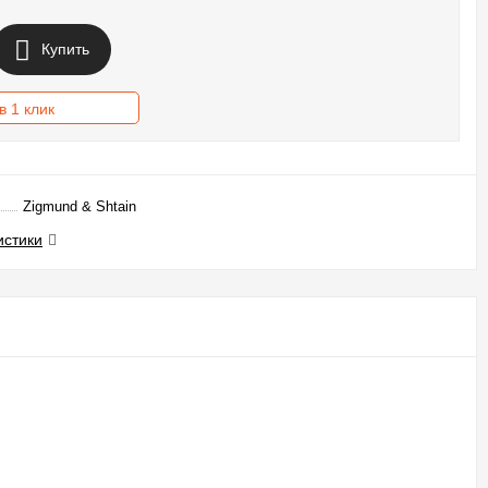
Купить
в 1 клик
Zigmund & Shtain
истики