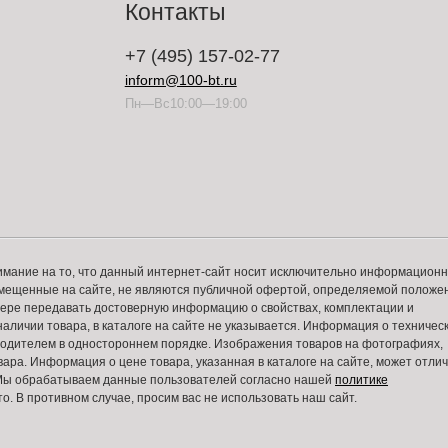
Контакты
+7 (495) 157-02-77
inform@100-bt.ru
Пн—Вс10:00—19:00
имание на то, что данный интернет-сайт носит исключительно информацион
змещенные на сайте, не являются публичной офертой, определяемой положе
 мере передавать достоверную информацию о свойствах, комплектации и
аличии товара, в каталоге на сайте не указывается. Информация о техничес
зводителем в одностороннем порядке. Изображения товаров на фотографиях,
вара. Информация о цене товара, указанная в каталоге на сайте, может отли
. Мы обрабатываем данные пользователей согласно нашей
политике
то. В противном случае, просим вас не использовать наш сайт.