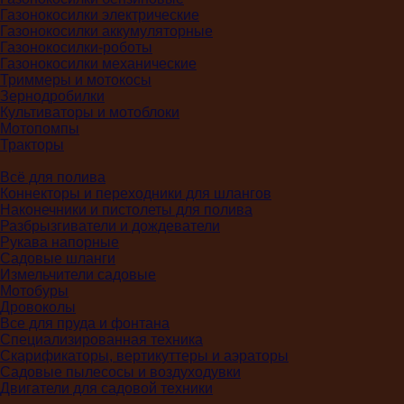
Газонокосилки электрические
Газонокосилки аккумуляторные
Газонокосилки-роботы
Газонокосилки механические
Триммеры и мотокосы
Зернодробилки
Культиваторы и мотоблоки
Мотопомпы
Тракторы
Всё для полива
Коннекторы и переходники для шлангов
Наконечники и пистолеты для полива
Разбрызгиватели и дождеватели
Рукава напорные
Садовые шланги
Измельчители садовые
Мотобуры
Дровоколы
Все для пруда и фонтана
Специализированная техника
Скарификаторы, вертикуттеры и аэраторы
Садовые пылесосы и воздуходувки
Двигатели для садовой техники