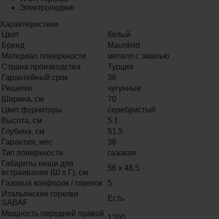
Электроподжиг
Характеристики
Цвет
белый
Бренд
Maunfeld
Материал поверхности
металл с эмалью
Страна производства
Турция
Гарантийный срок
36
Решетки
чугунные
Ширина, см
70
Цвет фурнитуры
серебристый
Высота, см
5.1
Глубина, см
51.5
Гарантия, мес
36
Тип поверхности
газовая
Габариты ниши для
56 х 48.5
встраивания (Ш х Г), см
Газовых конфорок / горелок
5
Итальянские горелки
Есть
SABAF
Мощность передней правой
1700