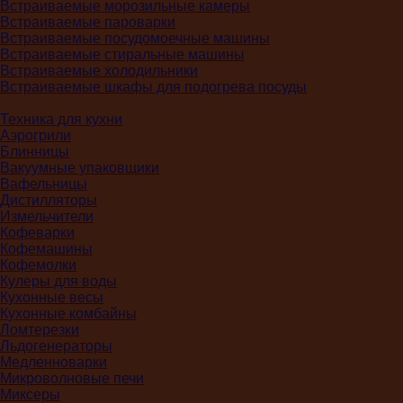
Встраиваемые морозильные камеры
Встраиваемые пароварки
Встраиваемые посудомоечные машины
Встраиваемые стиральные машины
Встраиваемые холодильники
Встраиваемые шкафы для подогрева посуды
Техника для кухни
Аэрогрили
Блинницы
Вакуумные упаковщики
Вафельницы
Дистилляторы
Измельчители
Кофеварки
Кофемашины
Кофемолки
Кулеры для воды
Кухонные весы
Кухонные комбайны
Ломтерезки
Льдогенераторы
Медленноварки
Микроволновые печи
Миксеры