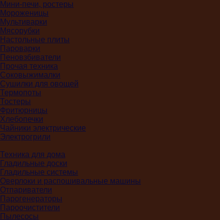
Мини-печи, ростеры
Мороженицы
Мультиварки
Мясорубки
Настольные плиты
Пароварки
Пеновзбиватели
Прочая техника
Соковыжималки
Сушилки для овощей
Термопоты
Тостеры
Фритюрницы
Хлебопечки
Чайники электрические
Электрогрили
Техника для дома
Гладильные доски
Гладильные системы
Оверлоки и распошивальные машины
Отпариватели
Парогенераторы
Пароочистители
Пылесосы