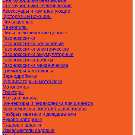
Снегоуборщики бензиновые
Снегоуборщики электрические
Аксессуары и комплектующие
Кусторезы и ножницы
Пилы цепные
Бензопилы
Пилы электрические цепные
Газонокосилки
Газонокосилки бензиновые
Газонокосилки электрические
Газонокосилки аккумуляторные
Газонокосилки-роботы
Газонокосилки механические
Триммеры и мотокосы
Зернодробилки
Культиваторы и мотоблоки
Мотопомпы
Тракторы
Всё для полива
Коннекторы и переходники для шлангов
Наконечники и пистолеты для полива
Разбрызгиватели и дождеватели
Рукава напорные
Садовые шланги
Измельчители садовые