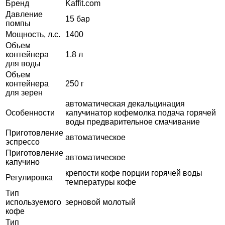
Бренд
Kaffit.com
Давление
15 бар
помпы
Мощность, л.с.
1400
Объем
контейнера
1.8 л
для воды
Объем
контейнера
250 г
для зерен
автоматическая декальцинация
Особенности
капучинатор кофемолка подача горячей
воды предварительное смачивание
Приготовление
автоматическое
эспрессо
Приготовление
автоматическое
капучино
крепости кофе порции горячей воды
Регулировка
температуры кофе
Тип
используемого
зерновой молотый
кофе
Тип