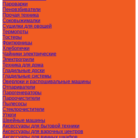
Пароварки
Пеновзбиватели
Прочая техника
Соковыжималки
Сушилки для овощей
Термопоты
Тостеры
Фритюрницы
Хлебопечки
Чайники электрические
Электрогрили
Техника для дома
Гладильные доски
Гладильные системы
Оверлоки и распошивальные машины
Отпариватели
Парогенераторы
Пароочистители
Пылесосы
Стеклоочистители
Утюги
Швейные машины
Аксессуары для бытовой техники
Аксессуары для варочных центров
Аксессуары для винных шкафов