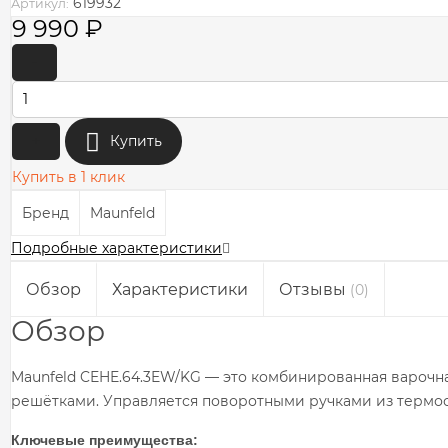
619932
Артикул:
9 990
₽
-
+
Купить
Купить в 1 клик
Бренд
Maunfeld
Подробные характеристики
Обзор
Характеристики
Отзывы
(0)
Обзор
Maunfeld CEHE.64.3EW/KG — это комбинированная варочн
решётками. Управляется поворотными ручками из термост
Ключевые преимущества: