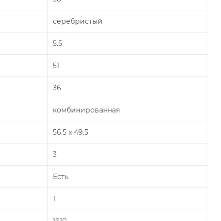
серебристый
5.5
51
36
комбинированная
56.5 х 49.5
3
Есть
1