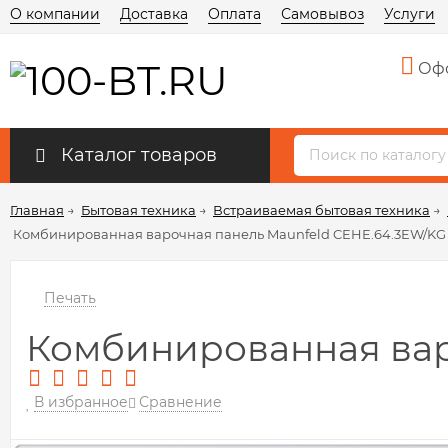
О компании
Доставка
Оплата
Самовывоз
Услуги
Офо
Каталог товаров
Главная
→
Бытовая техника
→
Встраиваемая бытовая техника
→
Комбинированная варочная панель Maunfeld CEHE.64.3EW/KG
Печать
Комбинированная вар
В избранное
Сравнение