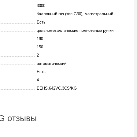
3000
баллонный газ (тип G30), магистральный
Есть
цельнометаллические полнотелые ручки
190
150
2
автоматический
Есть
4
EEHS.642VC.3CS/KG
G отзывы