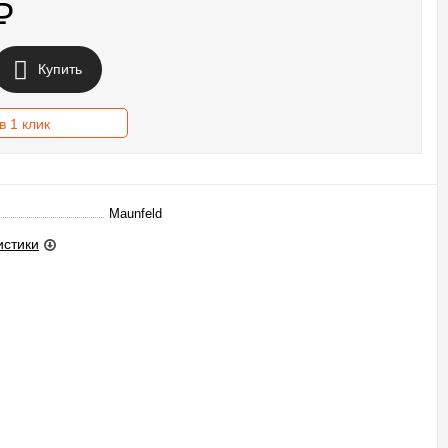
₽
Купить
в 1 клик
Maunfeld
истики