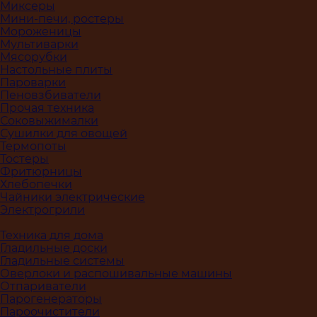
Миксеры
Мини-печи, ростеры
Мороженицы
Мультиварки
Мясорубки
Настольные плиты
Пароварки
Пеновзбиватели
Прочая техника
Соковыжималки
Сушилки для овощей
Термопоты
Тостеры
Фритюрницы
Хлебопечки
Чайники электрические
Электрогрили
Техника для дома
Гладильные доски
Гладильные системы
Оверлоки и распошивальные машины
Отпариватели
Парогенераторы
Пароочистители