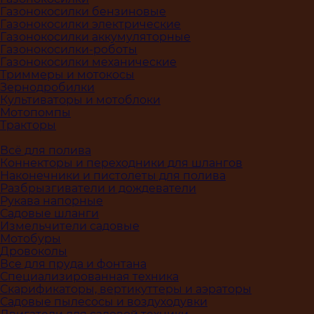
Газонокосилки бензиновые
Газонокосилки электрические
Газонокосилки аккумуляторные
Газонокосилки-роботы
Газонокосилки механические
Триммеры и мотокосы
Зернодробилки
Культиваторы и мотоблоки
Мотопомпы
Тракторы
Всё для полива
Коннекторы и переходники для шлангов
Наконечники и пистолеты для полива
Разбрызгиватели и дождеватели
Рукава напорные
Садовые шланги
Измельчители садовые
Мотобуры
Дровоколы
Все для пруда и фонтана
Специализированная техника
Скарификаторы, вертикуттеры и аэраторы
Садовые пылесосы и воздуходувки