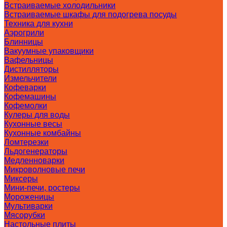
Встраиваемые холодильники
Встраиваемые шкафы для подогрева посуды
Техника для кухни
Аэрогрили
Блинницы
Вакуумные упаковщики
Вафельницы
Дистилляторы
Измельчители
Кофеварки
Кофемашины
Кофемолки
Кулеры для воды
Кухонные весы
Кухонные комбайны
Ломтерезки
Льдогенераторы
Медленноварки
Микроволновые печи
Миксеры
Мини-печи, ростеры
Мороженицы
Мультиварки
Мясорубки
Настольные плиты