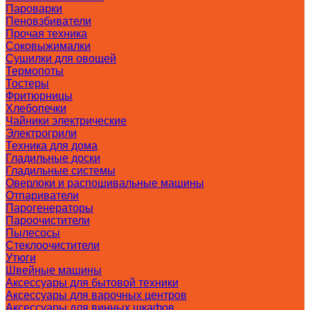
Пароварки
Пеновзбиватели
Прочая техника
Соковыжималки
Сушилки для овощей
Термопоты
Тостеры
Фритюрницы
Хлебопечки
Чайники электрические
Электрогрили
Техника для дома
Гладильные доски
Гладильные системы
Оверлоки и распошивальные машины
Отпариватели
Парогенераторы
Пароочистители
Пылесосы
Стеклоочистители
Утюги
Швейные машины
Аксессуары для бытовой техники
Аксессуары для варочных центров
Аксессуары для винных шкафов