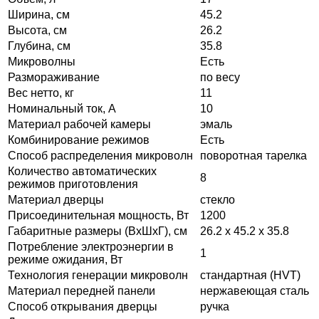
Ширина, см
45.2
Высота, см
26.2
Глубина, см
35.8
Микроволны
Есть
Размораживание
по весу
Вес нетто, кг
11
Номинальный ток, А
10
Материал рабочей камеры
эмаль
Комбинирование режимов
Есть
Способ распределения микроволн
поворотная тарелка
Количество автоматических
8
режимов приготовления
Материал дверцы
стекло
Присоединительная мощность, Вт
1200
Габаритные размеры (ВxШxГ), см
26.2 x 45.2 x 35.8
Потребление электроэнергии в
1
режиме ожидания, Вт
Технология генерации микроволн
стандартная (HVT)
Материал передней панели
нержавеющая сталь
Способ открывания дверцы
ручка