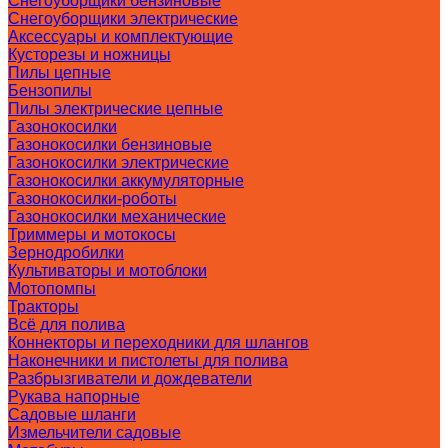
Снегоуборщики бензиновые
Снегоуборщики электрические
Аксессуары и комплектующие
Кусторезы и ножницы
Пилы цепные
Бензопилы
Пилы электрические цепные
Газонокосилки
Газонокосилки бензиновые
Газонокосилки электрические
Газонокосилки аккумуляторные
Газонокосилки-роботы
Газонокосилки механические
Триммеры и мотокосы
Зернодробилки
Культиваторы и мотоблоки
Мотопомпы
Тракторы
Всё для полива
Коннекторы и переходники для шлангов
Наконечники и пистолеты для полива
Разбрызгиватели и дождеватели
Рукава напорные
Садовые шланги
Измельчители садовые