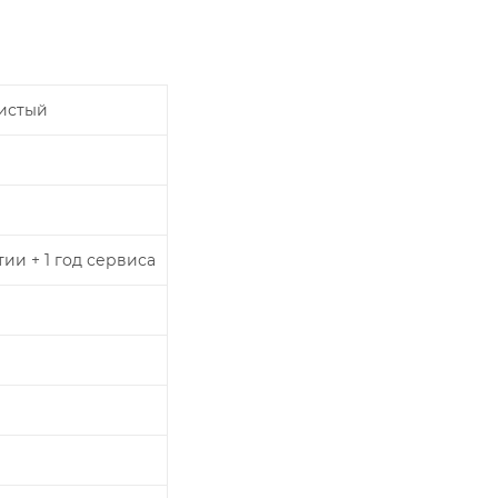
истый
тии + 1 год сервиса