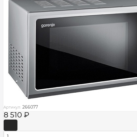
266077
Артикул:
8 510
₽
-