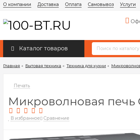
О компании
Доставка
Оплата
Самовывоз
Услуги
Офо
Каталог товаров
Главная
→
Бытовая техника
→
Техника для кухни
→
Микроволно
Печать
Микроволновая печь G
В избранное
Сравнение