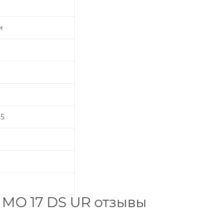
и
.5
 MO 17 DS UR отзывы