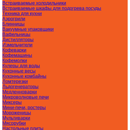
Встраиваемые холодильники
Встраиваемые шкафы для подогрева посуды
Техника для кухни
Аэрогрили
Блинницы
Вакуумные упаковщики
Вафельницы
Дистилляторы
Измельчители
Кофеварки
Кофемашины
Кофемолки
Кулеры для воды
Кухонные весы
Кухонные комбайны
Ломтерезки
Льдогенераторы
Медленноварки
Микроволновые печи
Миксеры
Мини-печи, ростеры
Мороженицы
Мультиварки
Мясорубки
Настольные плиты