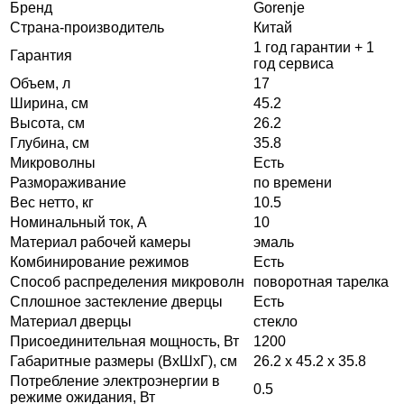
Бренд
Gorenje
Страна-производитель
Китай
1 год гарантии + 1
Гарантия
год сервиса
Объем, л
17
Ширина, см
45.2
Высота, см
26.2
Глубина, см
35.8
Микроволны
Есть
Размораживание
по времени
Вес нетто, кг
10.5
Номинальный ток, А
10
Материал рабочей камеры
эмаль
Комбинирование режимов
Есть
Способ распределения микроволн
поворотная тарелка
Сплошное застекление дверцы
Есть
Материал дверцы
стекло
Присоединительная мощность, Вт
1200
Габаритные размеры (ВxШxГ), см
26.2 x 45.2 x 35.8
Потребление электроэнергии в
0.5
режиме ожидания, Вт