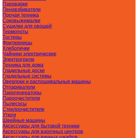
Пароварки
Пеновзбиватели
Прочая техника
Соковыжималки
Сушилки для овощей
Термопоты
Тостеры
Фритюрницы
Хлебопечки
Чайники электрические
Электрогрили
Техника для дома
Гладильные доски
Гладильные системы
Оверлоки и распошивальные машины
Отпариватели
Парогенераторы
Пароочистители
Пылесосы
Стеклоочистители
Утюги
Швейные машины
Аксессуары для бытовой техники
Аксессуары для варочных центров
Аксессуары для винных шкафов