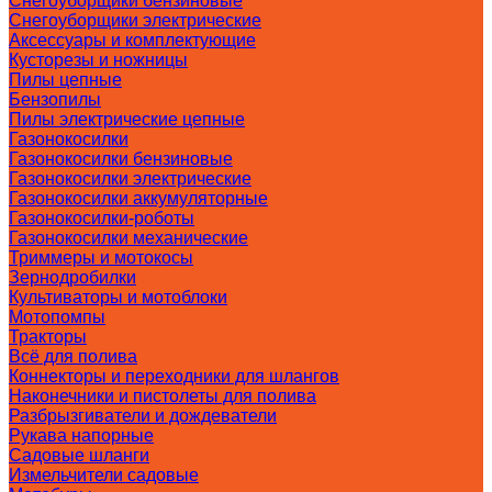
Снегоуборщики бензиновые
Снегоуборщики электрические
Аксессуары и комплектующие
Кусторезы и ножницы
Пилы цепные
Бензопилы
Пилы электрические цепные
Газонокосилки
Газонокосилки бензиновые
Газонокосилки электрические
Газонокосилки аккумуляторные
Газонокосилки-роботы
Газонокосилки механические
Триммеры и мотокосы
Зернодробилки
Культиваторы и мотоблоки
Мотопомпы
Тракторы
Всё для полива
Коннекторы и переходники для шлангов
Наконечники и пистолеты для полива
Разбрызгиватели и дождеватели
Рукава напорные
Садовые шланги
Измельчители садовые