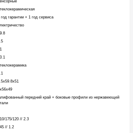
енсорные
теклокерамическая
 год гарантии + 1 год сервиса
лектричество
9.8
.5
1
0.1
теклокерамика
.1
.5х59.8х51
х56х49
лифованный передний край + боковые профили из нержавеющей
тали
10/175/120 // 2.3
45 // 1.2