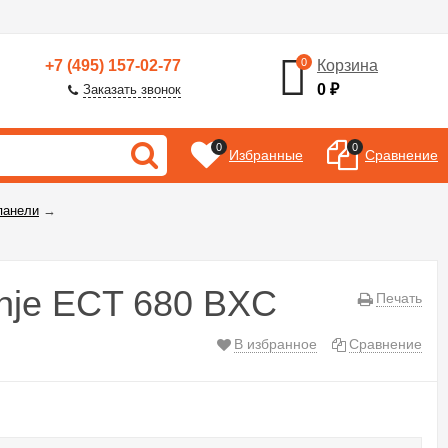
0
+7 (495) 157-02-77
Корзина
0
₽
Заказать звонок
0
0
Избранные
Сравнение
панели
→
nje ECT 680 BXC
Печать
В избранное
Сравнение