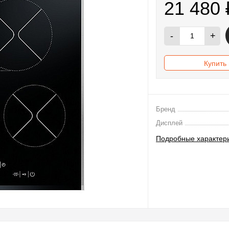
21 480
-
+
Купить 
Бренд
Дисплей
Подробные характер