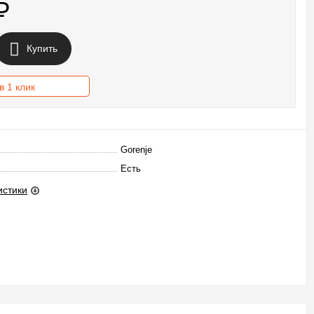
₽
Купить
в 1 клик
Gorenje
Есть
истики