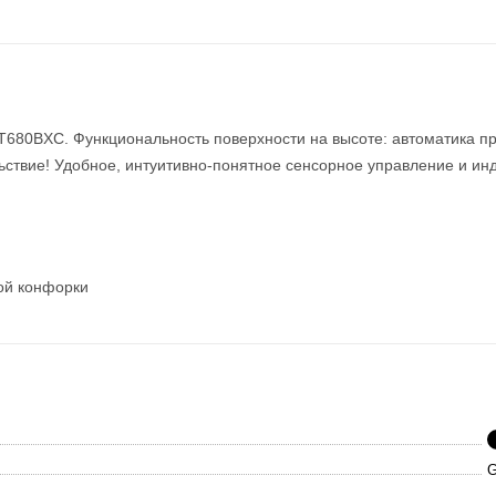
T680BXC. Функциональность поверхности на высоте: автоматика пр
льствие! Удобное, интуитивно-понятное сенсорное управление и и
ой конфорки
G