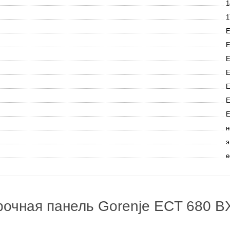
1
1
Е
Е
Е
Е
Е
Е
Е
н
э
е
рочная панель Gorenje ECT 680 