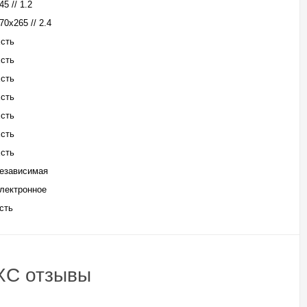
45 // 1.2
70х265 // 2.4
сть
сть
сть
сть
сть
сть
сть
езависимая
лектронное
сть
BXC отзывы