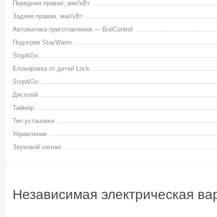
Передняя правая, мм//кВт
Задняя правая, мм//кВт
Автоматика приготовления — BoilControl
Подогрев StayWarm
Stop&Go
Блокировка от детей Lock
Stop&Go
Дисплей
Таймер
Тип установки
Управление
Звуковой сигнал
Независимая электрическая ва