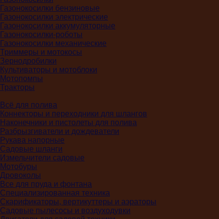
Газонокосилки бензиновые
Газонокосилки электрические
Газонокосилки аккумуляторные
Газонокосилки-роботы
Газонокосилки механические
Триммеры и мотокосы
Зернодробилки
Культиваторы и мотоблоки
Мотопомпы
Тракторы
Всё для полива
Коннекторы и переходники для шлангов
Наконечники и пистолеты для полива
Разбрызгиватели и дождеватели
Рукава напорные
Садовые шланги
Измельчители садовые
Мотобуры
Дровоколы
Все для пруда и фонтана
Специализированная техника
Скарификаторы, вертикуттеры и аэраторы
Садовые пылесосы и воздуходувки