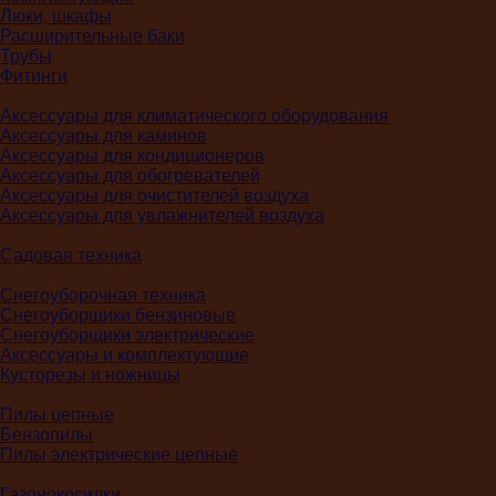
Люки, шкафы
Расширительные баки
Трубы
Фитинги
Аксессуары для климатического оборудования
Аксессуары для каминов
Аксессуары для кондиционеров
Аксессуары для обогревателей
Аксессуары для очистителей воздуха
Аксессуары для увлажнителей воздуха
Садовая техника
Снегоуборочная техника
Снегоуборщики бензиновые
Снегоуборщики электрические
Аксессуары и комплектующие
Кусторезы и ножницы
Пилы цепные
Бензопилы
Пилы электрические цепные
Газонокосилки