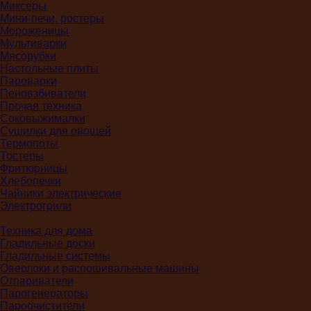
Миксеры
Мини-печи, ростеры
Мороженицы
Мультиварки
Мясорубки
Настольные плиты
Пароварки
Пеновзбиватели
Прочая техника
Соковыжималки
Сушилки для овощей
Термопоты
Тостеры
Фритюрницы
Хлебопечки
Чайники электрические
Электрогрили
Техника для дома
Гладильные доски
Гладильные системы
Оверлоки и распошивальные машины
Отпариватели
Парогенераторы
Пароочистители