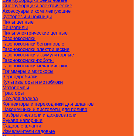
Снегоуборщики бензиновые
Снегоуборщики электрические
Аксессуары и комплектующие
Кусторезы и ножницы
Пилы цепные
Бензопилы
Пилы электрические цепные
Газонокосилки
Газонокосилки бензиновые
Газонокосилки электрические
Газонокосилки аккумуляторные
Газонокосилки-роботы
Газонокосилки механические
Триммеры и мотокосы
Зернодробилки
Культиваторы и мотоблоки
Мотопомпы
Тракторы
Всё для полива
Коннекторы и переходники для шлангов
Наконечники и пистолеты для полива
Разбрызгиватели и дождеватели
Рукава напорные
Садовые шланги
Измельчители садовые