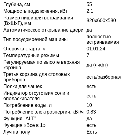
Глубина, см
55
Мощность подключения, кВт
2,1
Размер ниши для встраивания
820x600x580
(ВхШхГ), мм
Автоматическое открывание двери
да
полностью
Тип посудомоечной машины
встраиваемая
Отсрочка старта, ч
01.01.24
Температурные режимы
7
Регулируемая по высоте верхняя
да (лифт)
корзина
Третья корзина для столовых
есть/разборная
приборов
Полки для чашек
есть
Индикатор отсутствия соли и
есть
ополаскивателя
Потребление воды, л
10
Потребление электроэнергии, кВт/ч
0,83
Функция "ALT"
да
Функция «Всё в 1»
есть
Луч на полу
Есть