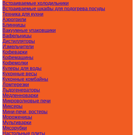
Встраиваемые холодильники
Встраиваемые шкафы для подогрева посуды
Техника для кухни
Аэрогрили
Блинницы
Вакуумные упаковщики
Вафельницы
Дистилляторы
Измельчители
Кофеварки
Кофемашины
Кофемолки
Кулеры для воды
Кухонные весы
Кухонные комбайны
Ломтерезки
Льдогенераторы
Медленноварки
Микроволновые печи
Миксеры
Мини-печи, ростеры
Мороженицы
Мультиварки
Мясорубки
Настольные плиты