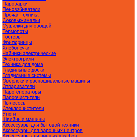
Пароварки
Пеновзбиватели
Прочая техника
Соковыжималки
Сушилки для овощей
Термопоты
Тостеры
Фритюрницы
Хлебопечки
Чайники электрические
Электрогрили
Техника для дома
Гладильные доски
Гладильные системы
Оверлоки и распошивальные машины
Отпариватели
Парогенераторы
Пароочистители
Пылесосы
Стеклоочистители
Утюги
Швейные машины
Аксессуары для бытовой техники
Аксессуары для варочных центров
Аксессуары для винных шкафов