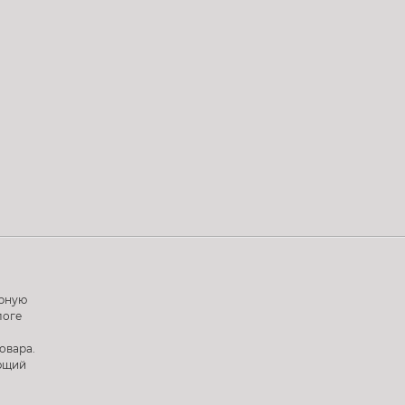
ерную
логе
овара.
ующий