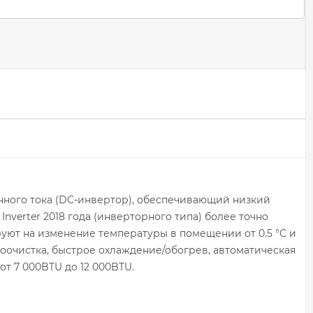
янного тока (DC-инвертор), обеспечивающий низкий
verter 2018 года (инверторного типа) более точно
уют на изменение температуры в помещении от 0.5 °С и
моочистка, быстрое охлаждение/обогрев, автоматическая
т 7 000BTU до 12 000BTU.