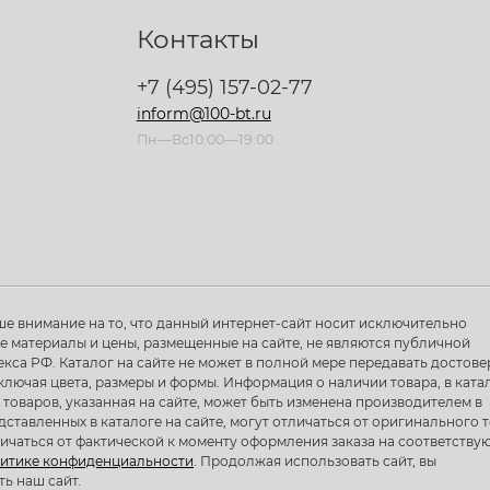
Контакты
+7 (495) 157-02-77
inform@100-bt.ru
Пн—Вс10:00—19:00
ше внимание на то, что данный интернет-сайт носит исключительно
 материалы и цены, размещенные на сайте, не являются публичной
са РФ. Каталог на сайте не может в полной мере передавать достов
ключая цвета, размеры и формы. Информация о наличии товара, в ката
 товаров, указанная на сайте, может быть изменена производителем в
тавленных в каталоге на сайте, могут отличаться от оригинального т
тличаться от фактической к моменту оформления заказа на соответств
итике конфиденциальности
. Продолжая использовать сайт, вы
ть наш сайт.