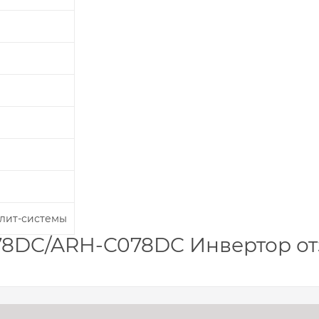
плит-системы
078DC/ARH-C078DC Инвертор о