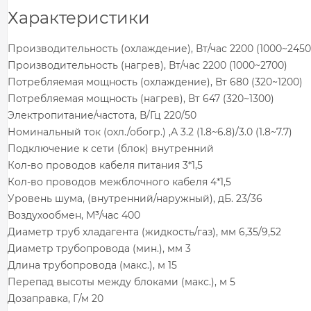
Характеристики
Производительность (охлаждение), Вт/час 2200 (1000~2450
Производительность (нагрев), Вт/час 2200 (1000~2700)
Потребляемая мощность (охлаждение), Вт 680 (320~1200)
Потребляемая мощность (нагрев), Вт 647 (320~1300)
Электропитание/частота, В/Гц 220/50
Номинальный ток (охл./обогр.) ,А 3.2 (1.8~6.8)/3.0 (1.8~7.7)
Подключение к сети (блок) внутренний
Кол-во проводов кабеля питания 3*1,5
Кол-во проводов межблочного кабеля 4*1,5
Уровень шума, (внутренний/наружный), дБ. 23/36
Воздухообмен, М³/час 400
Диаметр труб хладагента (жидкость/газ), мм 6,35/9,52
Диаметр трубопровода (мин.), мм 3
Длина трубопровода (макс.), м 15
Перепад высоты между блоками (макс.), м 5
Дозаправка, Г/м 20