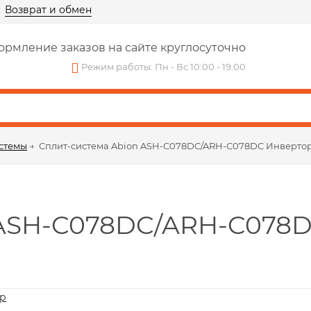
Возврат и обмен
рмление заказов на сайте круглосуточно
Режим работы: Пн - Вс 10:00 - 19:00
стемы
→
Сплит-система Abion ASH-C078DC/ARH-C078DC Инверто
 ASH-C078DC/ARH-C078