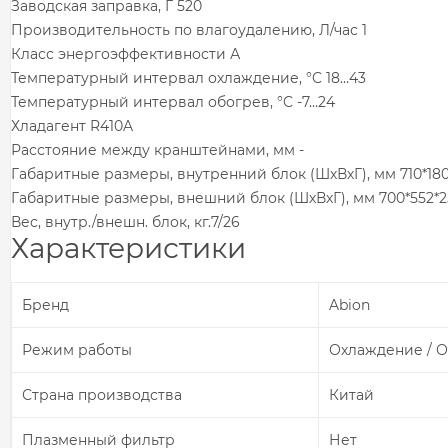
Заводская заправка, Г 520
Производительность по влагоудалению, Л/час 1
Класс энергоэффективности А
Температурный интервал охлаждение, °C 18…43
Температурный интервал обогрев, °C -7…24
Хладагент R410A
Расстояние между кранштейнами, мм -
Габаритные размеры, внутренний блок (ШхВхГ), мм 710*18
Габаритные размеры, внешний блок (ШхВхГ), мм 700*552*2
Вес, внутр./внешн. блок, кг.7/26
Характеристики
Бренд
Abion
Режим работы
Охлаждение / 
Страна производства
Китай
Плазменный фильтр
Нет