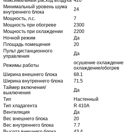
Максимальный расход воздуха
420
Минимальный уровень шума
24
внутреннего блока
Мощность, л.с.
7
Мощность при обогреве
2300
Мощность при охлаждении
2200
Ночной режим
Да
Площадь помещения
20
Пульт дистанционного
Да
управления
осушение охлаждение
Режимы работы
охлаждение/обогрев
Ширина внешнего блока
68.1
Ширина внутреннего блока
71.5
Таймер включения/
Да
выключения
Тип
Настенный
Тип хладагента
R 410A
Вентиляция
Да
Вес внешнего блока
20
Вес внутреннего блока
7.7
Высота внешнего блока
43.4