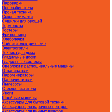
Пароварки
Пеновзбиватели
Прочая техника
Соковыжималки
Сушилки для овощей
Термопоты
Тостеры
Фритюрницы
Хлебопечки
Чайники электрические
Электрогрили
Техника для дома
Гладильные доски
Гладильные системы
Оверлоки и распошивальные машины
Отпариватели
Парогенераторы
Пароочистители
Пылесосы
Стеклоочистители
Утюги
Швейные машины
Аксессуары для бытовой техники
Аксессуары для варочных центров
Аксессуары для винных шкафов