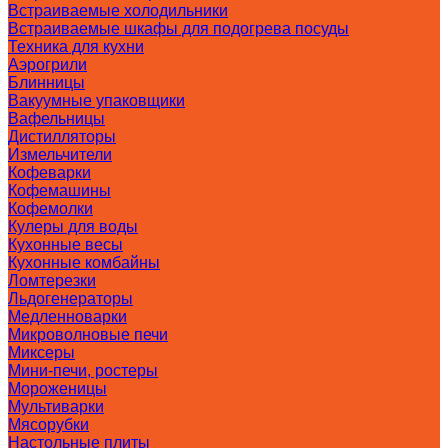
Встраиваемые холодильники
Встраиваемые шкафы для подогрева посуды
Техника для кухни
Аэрогрили
Блинницы
Вакуумные упаковщики
Вафельницы
Дистилляторы
Измельчители
Кофеварки
Кофемашины
Кофемолки
Кулеры для воды
Кухонные весы
Кухонные комбайны
Ломтерезки
Льдогенераторы
Медленноварки
Микроволновые печи
Миксеры
Мини-печи, ростеры
Мороженицы
Мультиварки
Мясорубки
Настольные плиты