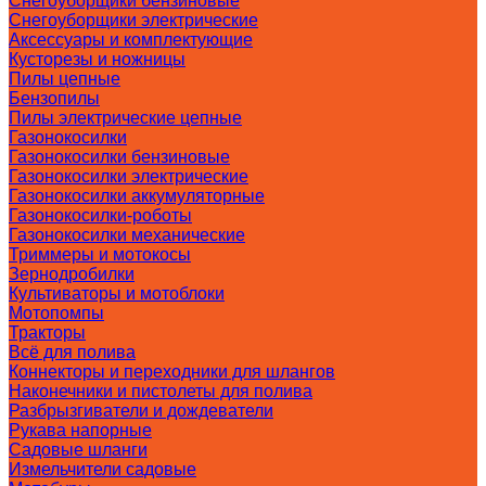
Снегоуборщики бензиновые
Снегоуборщики электрические
Аксессуары и комплектующие
Кусторезы и ножницы
Пилы цепные
Бензопилы
Пилы электрические цепные
Газонокосилки
Газонокосилки бензиновые
Газонокосилки электрические
Газонокосилки аккумуляторные
Газонокосилки-роботы
Газонокосилки механические
Триммеры и мотокосы
Зернодробилки
Культиваторы и мотоблоки
Мотопомпы
Тракторы
Всё для полива
Коннекторы и переходники для шлангов
Наконечники и пистолеты для полива
Разбрызгиватели и дождеватели
Рукава напорные
Садовые шланги
Измельчители садовые