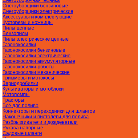
Снегоуборочная техника
Снегоуборщики бензиновые
Снегоуборщики электрические
Аксессуары и комплектующие
Кусторезы и ножницы
Пилы цепные
Бензопилы
Пилы электрические цепные
Газонокосилки
Газонокосилки бензиновые
Газонокосилки электрические
Газонокосилки аккумуляторные
Газонокосилки-роботы
Газонокосилки механические
Триммеры и мотокосы
Зернодробилки
Культиваторы и мотоблоки
Мотопомпы
Тракторы
Всё для полива
Коннекторы и переходники для шлангов
Наконечники и пистолеты для полива
Разбрызгиватели и дождеватели
Рукава напорные
Садовые шланги