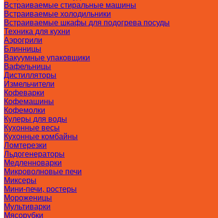
Встраиваемые стиральные машины
Встраиваемые холодильники
Встраиваемые шкафы для подогрева посуды
Техника для кухни
Аэрогрили
Блинницы
Вакуумные упаковщики
Вафельницы
Дистилляторы
Измельчители
Кофеварки
Кофемашины
Кофемолки
Кулеры для воды
Кухонные весы
Кухонные комбайны
Ломтерезки
Льдогенераторы
Медленноварки
Микроволновые печи
Миксеры
Мини-печи, ростеры
Мороженицы
Мультиварки
Мясорубки