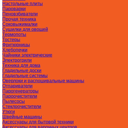
Настольные плиты
Пароварки
Пеновзбиватели
Прочая техника
Соковыжималки
Сушилки для овощей
Термопоты
Тостеры
Фритюрницы
Хлебопечки
Чайники электрические
Электрогрили
Техника для дома
Гладильные доски
Гладильные системы
Оверлоки и распошивальные машины
Отпариватели
Парогенераторы
Пароочистители
Пылесосы
Стеклоочистители
Утюги
Швейные машины
Аксессуары для бытовой техники
Аксессуары для варочных центров