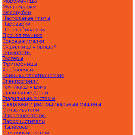
Мороженицы
Мультиварки
Мясорубки
Настольные плиты
Пароварки
Пеновзбиватели
Прочая техника
Соковыжималки
Сушилки для овощей
Термопоты
Тостеры
Фритюрницы
Хлебопечки
Чайники электрические
Электрогрили
Техника для дома
Гладильные доски
Гладильные системы
Оверлоки и распошивальные машины
Отпариватели
Парогенераторы
Пароочистители
Пылесосы
Стеклоочистители