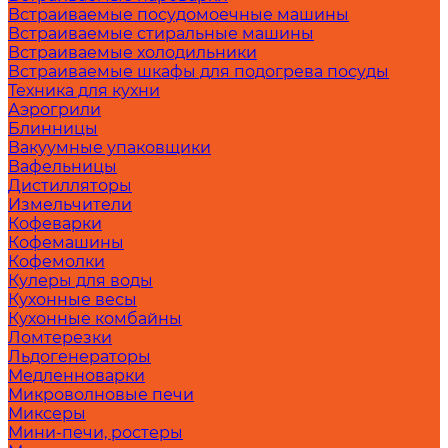
Встраиваемые посудомоечные машины
Встраиваемые стиральные машины
Встраиваемые холодильники
Встраиваемые шкафы для подогрева посуды
Техника для кухни
Аэрогрили
Блинницы
Вакуумные упаковщики
Вафельницы
Дистилляторы
Измельчители
Кофеварки
Кофемашины
Кофемолки
Кулеры для воды
Кухонные весы
Кухонные комбайны
Ломтерезки
Льдогенераторы
Медленноварки
Микроволновые печи
Миксеры
Мини-печи, ростеры