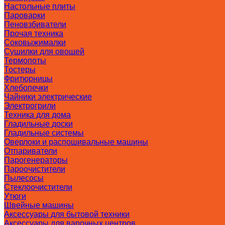
Настольные плиты
Пароварки
Пеновзбиватели
Прочая техника
Соковыжималки
Сушилки для овощей
Термопоты
Тостеры
Фритюрницы
Хлебопечки
Чайники электрические
Электрогрили
Техника для дома
Гладильные доски
Гладильные системы
Оверлоки и распошивальные машины
Отпариватели
Парогенераторы
Пароочистители
Пылесосы
Стеклоочистители
Утюги
Швейные машины
Аксессуары для бытовой техники
Аксессуары для варочных центров