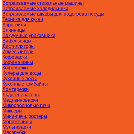
Встраиваемые стиральные машины
Встраиваемые холодильники
Встраиваемые шкафы для подогрева посуды
Техника для кухни
Аэрогрили
Блинницы
Вакуумные упаковщики
Вафельницы
Дистилляторы
Измельчители
Кофеварки
Кофемашины
Кофемолки
Кулеры для воды
Кухонные весы
Кухонные комбайны
Ломтерезки
Льдогенераторы
Медленноварки
Микроволновые печи
Миксеры
Мини-печи, ростеры
Мороженицы
Мультиварки
Мясорубки