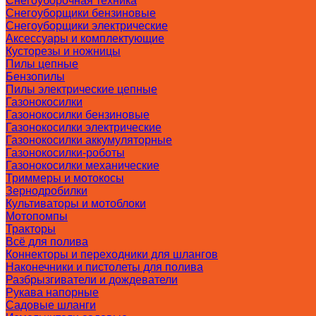
Снегоуборочная техника
Снегоуборщики бензиновые
Снегоуборщики электрические
Аксессуары и комплектующие
Кусторезы и ножницы
Пилы цепные
Бензопилы
Пилы электрические цепные
Газонокосилки
Газонокосилки бензиновые
Газонокосилки электрические
Газонокосилки аккумуляторные
Газонокосилки-роботы
Газонокосилки механические
Триммеры и мотокосы
Зернодробилки
Культиваторы и мотоблоки
Мотопомпы
Тракторы
Всё для полива
Коннекторы и переходники для шлангов
Наконечники и пистолеты для полива
Разбрызгиватели и дождеватели
Рукава напорные
Садовые шланги