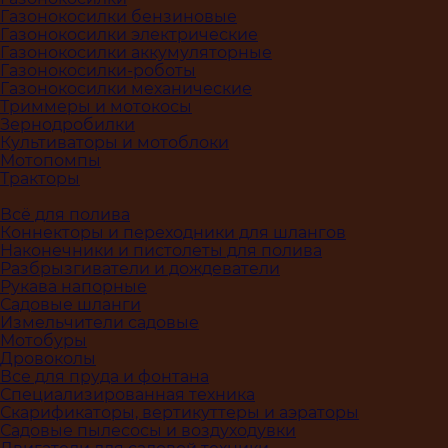
Газонокосилки бензиновые
Газонокосилки электрические
Газонокосилки аккумуляторные
Газонокосилки-роботы
Газонокосилки механические
Триммеры и мотокосы
Зернодробилки
Культиваторы и мотоблоки
Мотопомпы
Тракторы
Всё для полива
Коннекторы и переходники для шлангов
Наконечники и пистолеты для полива
Разбрызгиватели и дождеватели
Рукава напорные
Садовые шланги
Измельчители садовые
Мотобуры
Дровоколы
Все для пруда и фонтана
Специализированная техника
Скарификаторы, вертикуттеры и аэраторы
Садовые пылесосы и воздуходувки