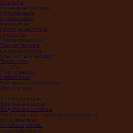
Миксеры
Мини-печи, ростеры
Мороженицы
Мультиварки
Мясорубки
Настольные плиты
Пароварки
Пеновзбиватели
Прочая техника
Соковыжималки
Сушилки для овощей
Термопоты
Тостеры
Фритюрницы
Хлебопечки
Чайники электрические
Электрогрили
Техника для дома
Гладильные доски
Гладильные системы
Оверлоки и распошивальные машины
Отпариватели
Парогенераторы
Пароочистители