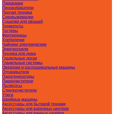
Пароварки
Пеновзбиватели
Прочая техника
Соковыжималки
Сушилки для овощей
Термопоты
Тостеры
Фритюрницы
Хлебопечки
Чайники электрические
Электрогрили
Техника для дома
Гладильные доски
Гладильные системы
Оверлоки и распошивальные машины
Отпариватели
Парогенераторы
Пароочистители
Пылесосы
Стеклоочистители
Утюги
Швейные машины
Аксессуары для бытовой техники
Аксессуары для варочных центров
Аксессуары для винных шкафов