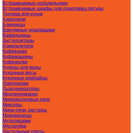
Встраиваемые холодильники
Встраиваемые шкафы для подогрева посуды
Техника для кухни
Аэрогрили
Блинницы
Вакуумные упаковщики
Вафельницы
Дистилляторы
Измельчители
Кофеварки
Кофемашины
Кофемолки
Кулеры для воды
Кухонные весы
Кухонные комбайны
Ломтерезки
Льдогенераторы
Медленноварки
Микроволновые печи
Миксеры
Мини-печи, ростеры
Мороженицы
Мультиварки
Мясорубки
Настольные плиты