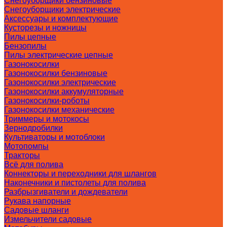
Снегоуборщики бензиновые
Снегоуборщики электрические
Аксессуары и комплектующие
Кусторезы и ножницы
Пилы цепные
Бензопилы
Пилы электрические цепные
Газонокосилки
Газонокосилки бензиновые
Газонокосилки электрические
Газонокосилки аккумуляторные
Газонокосилки-роботы
Газонокосилки механические
Триммеры и мотокосы
Зернодробилки
Культиваторы и мотоблоки
Мотопомпы
Тракторы
Всё для полива
Коннекторы и переходники для шлангов
Наконечники и пистолеты для полива
Разбрызгиватели и дождеватели
Рукава напорные
Садовые шланги
Измельчители садовые