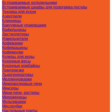
Встраиваемые холодильники
Встраиваемые шкафы для подогрева посуды
Техника для кухни
Аэрогрили
Блинницы
Вакуумные упаковщики
Вафельницы
Дистилляторы
Измельчители
Кофеварки
Кофемашины
Кофемолки
Кулеры для воды
Кухонные весы
Кухонные комбайны
Ломтерезки
Льдогенераторы
Медленноварки
Микроволновые печи
Миксеры
Мини-печи, ростеры
Мороженицы
Мультиварки
Мясорубки
Настольные плиты