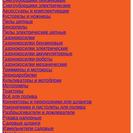
Снегоуборщики бензиновые
Снегоуборщики электрические
Аксессуары и комплектующие
Кусторезы и ножницы
Пилы цепные
Бензопилы
Пилы электрические цепные
Газонокосилки
Газонокосилки бензиновые
Газонокосилки электрические
Газонокосилки аккумуляторные
Газонокосилки-роботы
Газонокосилки механические
Триммеры и мотокосы
Зернодробилки
Культиваторы и мотоблоки
Мотопомпы
Тракторы
Всё для полива
Коннекторы и переходники для шлангов
Наконечники и пистолеты для полива
Разбрызгиватели и дождеватели
Рукава напорные
Садовые шланги
Измельчители садовые