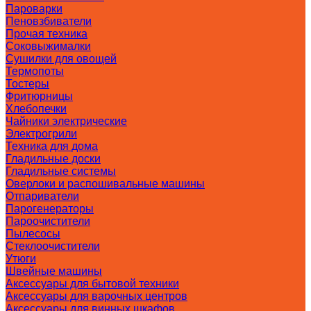
Пароварки
Пеновзбиватели
Прочая техника
Соковыжималки
Сушилки для овощей
Термопоты
Тостеры
Фритюрницы
Хлебопечки
Чайники электрические
Электрогрили
Техника для дома
Гладильные доски
Гладильные системы
Оверлоки и распошивальные машины
Отпариватели
Парогенераторы
Пароочистители
Пылесосы
Стеклоочистители
Утюги
Швейные машины
Аксессуары для бытовой техники
Аксессуары для варочных центров
Аксессуары для винных шкафов