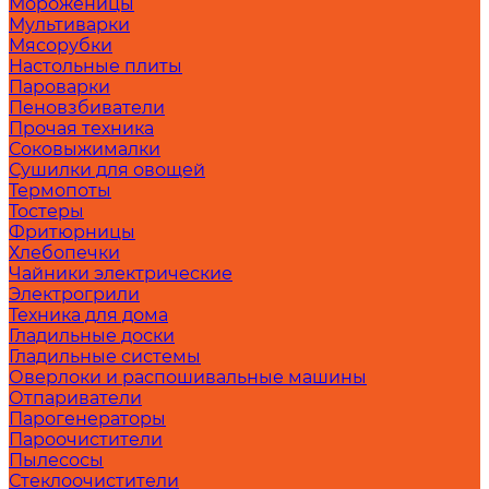
Мороженицы
Мультиварки
Мясорубки
Настольные плиты
Пароварки
Пеновзбиватели
Прочая техника
Соковыжималки
Сушилки для овощей
Термопоты
Тостеры
Фритюрницы
Хлебопечки
Чайники электрические
Электрогрили
Техника для дома
Гладильные доски
Гладильные системы
Оверлоки и распошивальные машины
Отпариватели
Парогенераторы
Пароочистители
Пылесосы
Стеклоочистители