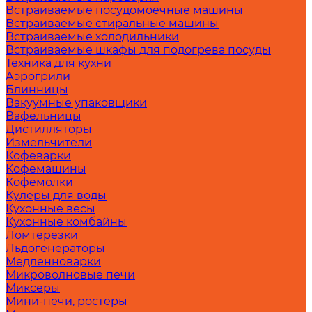
Встраиваемые посудомоечные машины
Встраиваемые стиральные машины
Встраиваемые холодильники
Встраиваемые шкафы для подогрева посуды
Техника для кухни
Аэрогрили
Блинницы
Вакуумные упаковщики
Вафельницы
Дистилляторы
Измельчители
Кофеварки
Кофемашины
Кофемолки
Кулеры для воды
Кухонные весы
Кухонные комбайны
Ломтерезки
Льдогенераторы
Медленноварки
Микроволновые печи
Миксеры
Мини-печи, ростеры