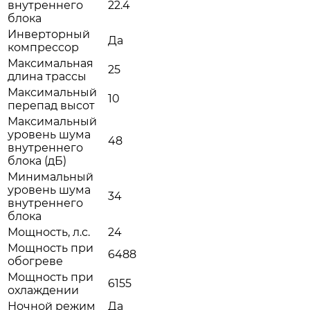
внутреннего
22.4
блока
Инверторный
Да
компрессор
Максимальная
25
длина трассы
Максимальный
10
перепад высот
Максимальный
уровень шума
48
внутреннего
блока (дБ)
Минимальный
уровень шума
34
внутреннего
блока
Мощность, л.с.
24
Мощность при
6488
обогреве
Мощность при
6155
охлаждении
Ночной режим
Да