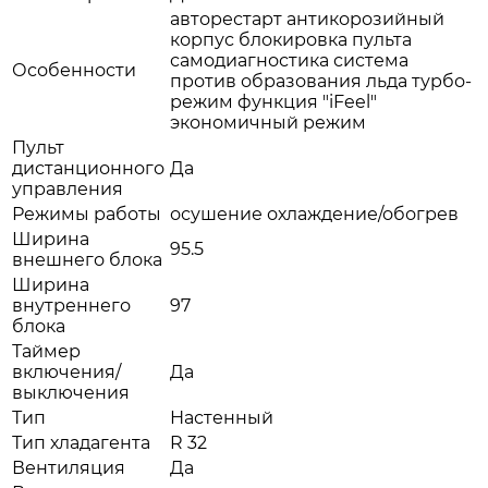
авторестарт антикорозийный
корпус блокировка пульта
самодиагностика система
Особенности
против образования льда турбо-
режим функция "iFeel"
экономичный режим
Пульт
дистанционного
Да
управления
Режимы работы
осушение охлаждение/обогрев
Ширина
95.5
внешнего блока
Ширина
внутреннего
97
блока
Таймер
включения/
Да
выключения
Тип
Настенный
Тип хладагента
R 32
Вентиляция
Да